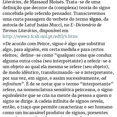
Literários
, de Massaud Moisés. Trata-se de uma
definição que decorre da (complexa) teoria do signo
concebida pelo referido pensador. Transcrevemos
uma curta passagem do verbete do termo
signo
, da
autoria de Latuf Isaias Mucci, no
E-Dicionário de
Termos Literários
, disponível em
http://www2.fcsh.unl.pt/edtl/S.htm
:
«De acordo com Peirce, signo é algo que substitui
algo, para alguém, em certa medida e para certos
efeitos; define-se como “qualquer coisa que conduz
alguma outra coisa (seu interpretante) a referir-se a
um objeto ao qual ela mesma se refere (seu objeto),
de modo idêntico, transformando-se o interpretante,
por sua vez, em signo, e assim sucessivamente,
ad
infinitum
”. É de se notar que o termo “interpretante”
refere, na nomenclatura semiótica peirceana, o signo
equivalente que se cria na mente da pessoa a quem o
signo se dirige. A cadeia infinita de signos revela,
então, o traço que permite caracterizar o ser humano
como um incansável produtor de signos, presentes