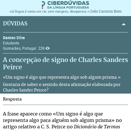
João Carreira Bom
«A língua é como um rio: sem margens, desaparece.»
DÚVIDAS
Damien Silva
Estudante
Guimarães, Portugal
22K
A concepção de signo de Charles Sanders
Peirce
«Um signo é algo que representa algo sob algum prisma.»
Gostaria de saber o sentido desta afirmação elaborada por
Charles Sander Peirce
?
Resposta
A frase aparece como «Um signo é algo que
representa algo para alguém sob algum prisma» no
artigo relativo a C. S. Peirce no
Dicionário de Termos