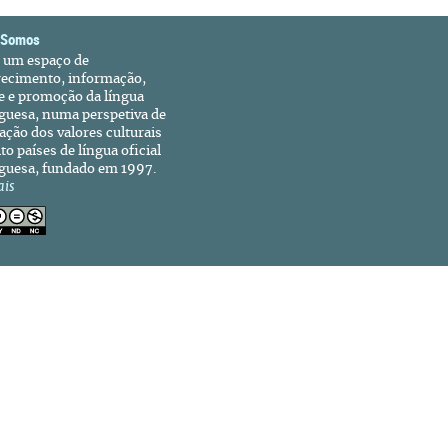
 Somos
é um espaço de
recimento, informação,
e e promoção da língua
guesa, numa perspetiva de
ação dos valores culturais
to países de língua oficial
guesa, fundado em 1997.
ais