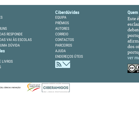
Ciberdúvidas
Quem
ES
EQUIPA
Este 
PRÉMIOS
escla
MUNS
AUTORES
debat
DAS RESPONDE
CORREIO
portu
DAS VAI ÀS ESCOLAS
CONTACTOS
afirm
 UMA DÚVIDA
PARCEIROS
dos oi
des
AJUDA
portu
ENDEREÇOS ÚTEIS
ver m
 LIVROS
S