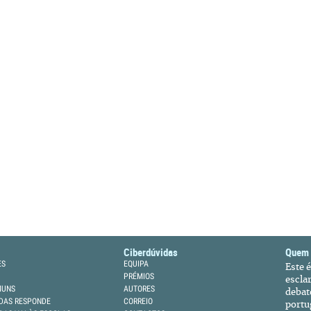
Ciberdúvidas
Quem
ES
EQUIPA
Este 
PRÉMIOS
escla
MUNS
AUTORES
debat
DAS RESPONDE
CORREIO
portu