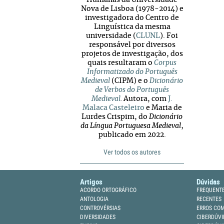
Humanas da Universidade
Nova de Lisboa (1978-2014) e
investigadora do Centro de
Linguística da mesma
universidade (
CLUNL
). Foi
responsável por diversos
projetos de investigação, dos
quais resultaram o
Corpus
Informatizado do Português
Medieval
(CIPM) e o
Dicionário
de Verbos do Português
Medieval
.
Autora, com
J.
Malaca Casteleiro
e Maria de
Lurdes Crispim, do
Dicionário
da Língua Portuguesa Medieval
,
publicado em 2022.
Ver todos os autores
Artigos
Dúvidas
ACORDO ORTOGRÁFICO
FREQUENT
ANTOLOGIA
RECENTES
CONTROVÉRSIAS
ERROS CO
DIVERSIDADES
CIBERDÚVI