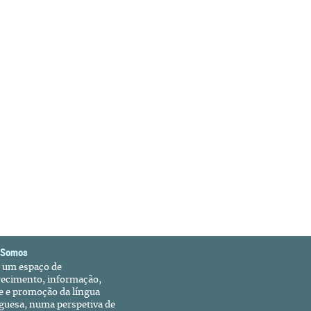
 Somos
é um espaço de
recimento, informação,
e e promoção da língua
guesa, numa perspetiva de