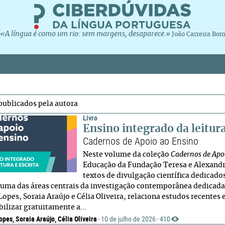
«A língua é como um rio: sem margens, desaparece.»
João Carreira Bo
publicados pela autora
Livro
Ensino integrado da leitura 
Cadernos de Apoio ao Ensino
Neste volume da coleção
Cadernos de Apo
Educação da Fundação Teresa e Alexandr
textos de divulgação científica dedicados 
, uma das áreas centrais da investigação contemporânea dedicada à
Lopes, Soraia Araújo e Célia Oliveira, relaciona estudos recentes
bilizar gratuitamente a...
opes, Soraia Araújo, Célia Oliveira
10 de julho de 2026
410
·
·