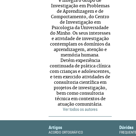
e integra o Grupo de
Investigação em Problemas
de Aprendizagem e de
Comportamento, do Centro
de Investigação em
Psicologia da Universidade
do Minho. Os seus interesses
e atividade de investigação
contemplam os domínios da
aprendizagem, atenção e
memória humana.
Detém experiência
continuada de prática clínica
com crianças e adolescentes,
e tem exercido atividades de
consultoria científica em
projetos de investigação,
bem como consultoria
técnica em contextos de
atuação comunitária.
Ver todos os autores
Artigos
Dúvidas
ACORDO ORTOGRÁFICO
FREQUENT