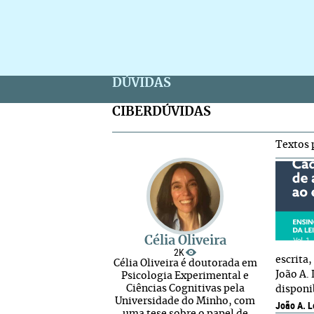
DÚVIDAS
CIBERDÚVIDAS
Textos 
Célia Oliveira
2K
escrita
Célia Oliveira é doutorada em
João A. 
Psicologia Experimental e
Ciências Cognitivas pela
disponi
Universidade do Minho, com
João A. L