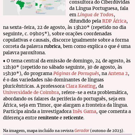
consultora do Ciberdúvidas
da Língua Portuguesa, fala
em
Língua de Todo
s
,
difundido pela
RDP África
,
na sexta-feira, 22 de agosto, às 13h20* (repetido no dia
seguinte, c. 09h05*), sobre orações coordenadas
copulativas e causais, discorre igualmente sobre a forma
correta da palavra
rubrica
, bem como explica o que é uma
palavra paroxítona.
♦ O tema central da emissão de domingo, 24 de agosto, às
12h30* (repetido no sábado seguinte, 30 de agosto, às
15h30*), do programa
Páginas de Português
, na
Antena 2
,
é o das variedades não dominantes de línguas
pluricêntricas. A professora
Clara Keating
, da
Universidade de Coimbra
, refere-se a esta problemática,
abordando os falares da periferia do português, seja em
África, seja em Timor, que alargam a fronteira da língua.
Participa ainda a investigadora
Inês Gama
, que comenta a
diferença entre
renitente
e
reticente
.
Na imagem, mapa incluído na revista
Gerador
(outono de 2023).