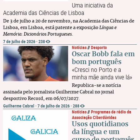
Uma iniciativa da
Academia das Ciências de Lisboa
De 3 de julho a 20 de novembro, na Academia das Ciências de
Lisboa, em Lisboa, está patente a exposição
Língua e
Memória: Dicionários Portugueses
.
7 de julho de 2026
·
238
Notícias
//
Desporto
Oscar Bobb fala em
bom português
«Cresci no Porto e a
minha mãe ainda vive lá»
Republica-se a notícia
assinada pelo jornalista Guilherme Cabral no jornal
desportivo Record, em 06/07/2027.
Guilherme Cabral ·
7 de julho de 2026
·
288
Notícias
//
Programas de rádio da
Associação Ciberdúvidas
Usos quotidianos
da língua e um
curso de português