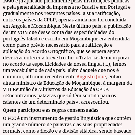
1990 e já aplicado plenamente pelas instituições públicas
e pela generalidade da imprensa no Brasil e em Portugal e
gradualmente nos restantes países; a sua ratificação,
entre os países da CPLP, apenas ainda não foi concluída
em Angola e Moçambique. Neste último país, a publicação
de um VON que desse conta das especificidades do
português falado e escrito em Moçambique era entendida
como passo prévio necessário para a ratificação e
aplicação do Acordo Ortográfico, que se espera agora
deverá acontecer a breve trecho. «Trata-se de incorporar
no acordo as especificidades da nossa língua (...), temos
um vocabulário de cada país, além daquele que nos é
comum», afirmou recentemente
Augusto Jone
, então
ainda ministro da Educação de Moçambique, à margem da
VIII Reunião de Ministros da Educação da CPLP.
«Encontramos palavras que só têm sentido para os
falantes de um determinado país», acrescentou.
Quem participou e as regras consensuadas
O
VOC
é um instrumento de gestão linguística que contém
um grande número de palavras e as suas propriedades
formais, como a flexão e a divisão silábica, sendo baseado