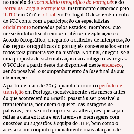
no modelo do
Vocabulário Ortográfico do Português
e do
Portal da Língua Portuguesa
, instrumento elaborado pelo
ILTEC
em 2010 e
oficial
em Portugal. O desenvolvimento
do
VOC
conta com a participação de especialistas
oficialmente
nomeados pelos Estados-membros, que
nesse âmbito discutiram os critérios de aplicação do
Acordo Ortográfico, chegando a critérios de interpretação
das regras ortográficas do português consensuados entre
todos pela primeira vez na história. No final, chegou-se a
uma proposta de sistematização não ambígua das regras.
O
VOC
fica a partir deste dia disponível neste
endereço
,
sendo possível o acompanhamento da fase final da sua
elaboração.
A partir de maio de 2015, quando termina o
período de
transição
em Portugal (sensivelmente seis meses antes
do que acontecerá no Brasil), passará a ser possível a
transferência, por quem o quiser, das listagens de
palavras, ver-se em tempo real as alterações que sejam
feitas a cada entrada e enviarem-se mensagens com
questões ou sugestões à equipa do IILP, bem como o
acesso a um conjunto gradualmente mais alargado de