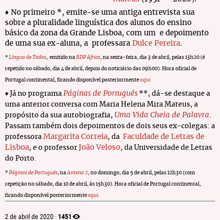
♦ No primeiro *, emite-se uma antiga entrevista sua
sobre a pluralidade linguística dos alunos do ensino
básico da zona da Grande Lisboa, com um e depoimento
de uma sua ex-aluna, a professara
Dulce Pereira.
*
Língua de Todos
, emitido na
RDP África
, na sexta-feira, dia 3 de abril, pelas 13h20 (é
repetido no sábado, dia 4 de abril, depois do noticiário das 09h00). Hora oficial de
Portugal continental, ficando disponível posteriormente
aqui.
Páginas de Português
♦ Já no programa
**, dá-se destaque a
uma anterior conversa com Maria Helena Mira Mateus, a
Uma Vida Cheia de Palavra
propósito da sua autobiografia,
.
Passam também dois depoimentos de dois seus ex-colegas: a
Margarita Correia
Faculdade de Letras de
professora
, da
Lisboa
João Veloso
, e o professor
, da Universidade de Letras
do Porto.
*
Páginas de Português
, na
Antena 2
, no domingo, dia 5 de abril, pelas 12h30 (com
repetição no sábado, dia 10 de abril, às 15h30). Hora oficial de Portugal continental,
ficando disponível posteriormente
aqui
.
1451
2 de abril de 2020 ·