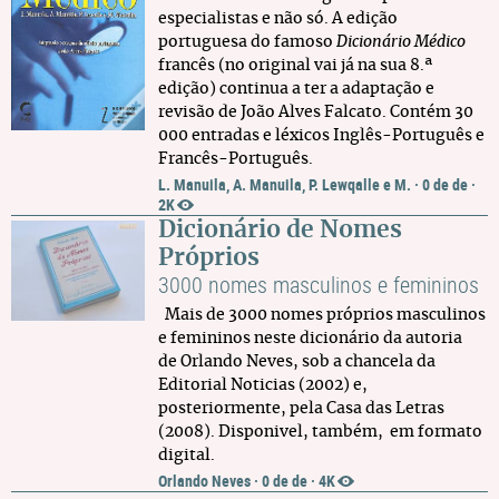
especialistas e não só. A edição
portuguesa do famoso
Dicionário Médico
francês (no original vai já na sua 8.ª
edição) continua a ter a adaptação e
revisão de João Alves Falcato. Contém 30
000 entradas e léxicos Inglês-Português e
Francês-Português.
L. Manuila, A. Manuila, P. Lewqalle e M.
·
0 de de
·
2K
Dicionário de Nomes
Próprios
3000 nomes masculinos e femininos
Mais de 3000 nomes próprios masculinos
e femininos neste dicionário da autoria
de Orlando Neves, sob a chancela da
Editorial Noticias (2002) e,
posteriormente, pela Casa das Letras
(2008). Disponivel, também, em formato
digital.
Orlando Neves
·
0 de de
·
4K