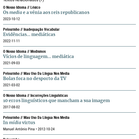
O Nosso Idioma // Léxico
Os
media
e a vénia aos reis republicanos
2023-10-12
Pelourinho // Inadequação Vocabular
Evidências... mediáticas
2022-11-11
O Nosso Idioma // Modismos
Vícios de linguagem... mediática
2021-09-03
Pelourinho // Mau Uso Da Língua Nos Media
Bolas fora no desporto da TV
2021-03-02
O Nosso Idioma // Incorreções Linguísticas
10 erros linguísticos que mancham a sua imagem
2017-08-02
Pelourinho // Mau Uso Da Língua Nos Media
In
mídia
virtus
Manuel António Pina • 2012-10-24