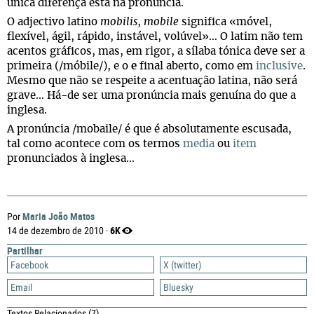
única diferença está na pronúncia.
O adjectivo latino
mobilis
,
mobile
significa «móvel,
flexível, ágil, rápido, instável, volúvel»… O latim não tem
acentos gráficos, mas, em rigor, a sílaba tónica deve ser a
primeira (/móbile/), e o
e
final aberto, como em
inclusive
.
Mesmo que não se respeite a acentuação latina, não será
grave… Há-de ser uma pronúncia mais genuína do que a
inglesa.
A pronúncia /mobaile/ é que é absolutamente escusada,
tal como acontece com os termos
media
ou
item
pronunciados à inglesa…
Maria João Matos
Por
6K
14 de dezembro de 2010 ·
Partilhar
Facebook
X (twitter)
Email
Bluesky
Textos Relacionados
(7)