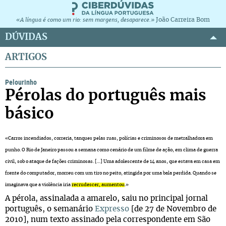
João Carreira Bom
«A língua é como um rio: sem margens, desaparece.»
DÚVIDAS
ARTIGOS
Pelourinho
Pérolas do português mais
básico
«Carros incendiados, correria, tanques pelas ruas, polícias e criminosos de metralhadora em
punho. O Rio de Janeiro passou a semana como cenário de um filme de ação, em clima de guerra
civil, sob o ataque de fações criminosas. […] Uma adolescente de 14 anos, que estava em casa em
frente do computador, morreu com um tiro no peito, atingida por uma bala perdida. Quando se
imaginava que a violência iria
recrudescer, aumentou
.»
A pérola, assinalada a amarelo, saiu no principal jornal
português, o semanário
Expresso
[de 27 de Novembro de
2010], num texto assinado pela correspondente em São