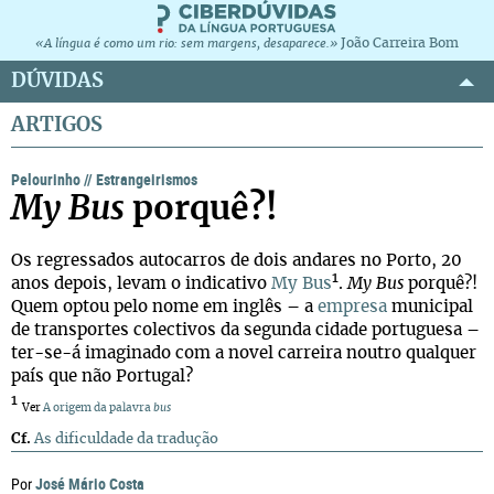
João Carreira Bom
«A língua é como um rio: sem margens, desaparece.»
DÚVIDAS
ARTIGOS
Pelourinho
//
Estrangeirismos
My Bus
porquê?!
Os regressados autocarros de dois andares no Porto, 20
1
anos depois, levam o indicativo
My Bus
.
My Bus
porquê?!
Quem optou pelo nome em inglês – a
empresa
municipal
de transportes colectivos da segunda cidade portuguesa –
ter-se-á imaginado com a novel carreira noutro qualquer
país que não Portugal?
1
Ver
A origem da palavra
bus
Cf.
As dificuldade da tradução
José Mário Costa
Por