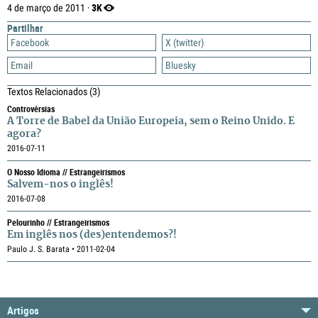
3K
4 de março de 2011 ·
Partilhar
Facebook
X (twitter)
Email
Bluesky
Textos Relacionados
(3)
Controvérsias
A Torre de Babel da União Europeia, sem o Reino Unido. E
agora?
2016-07-11
O Nosso Idioma // Estrangeirismos
Salvem-nos o inglês!
2016-07-08
Pelourinho // Estrangeirismos
Em inglês nos (des)entendemos?!
Paulo J. S. Barata • 2011-02-04
Artigos