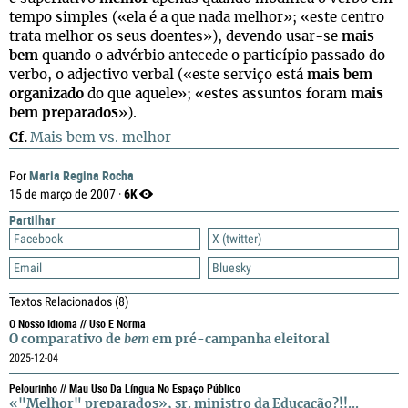
tempo simples («ela é a que nada melhor»; «este centro
trata melhor os seus doentes»), devendo usar-se
mais
bem
quando o advérbio antecede o particípio passado do
verbo, o adjectivo verbal («este serviço está
mais bem
organizado
do que aquele»; «estes assuntos foram
mais
bem preparados
»).
Cf.
Mais bem vs. melhor
Maria Regina Rocha
Por
6K
15 de março de 2007 ·
Partilhar
Facebook
X (twitter)
Email
Bluesky
Textos Relacionados
(8)
O Nosso Idioma // Uso E Norma
O comparativo de
bem
em pré-campanha eleitoral
2025-12-04
Pelourinho // Mau Uso Da Língua No Espaço Público
«"Melhor" preparados», sr. ministro da Educação?!!...