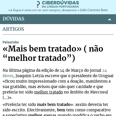
João Carreira Bom
«A língua é como um rio: sem margens, desaparece.»
DÚVIDAS
ARTIGOS
Pelourinho
«Mais bem tratado» ( não
“melhor tratado”)
Na última página da edição de 14 de Março do jornal
24
Horas
, Joaquim Letria escreve que o presidente do Uruguai
«ficou muito impressionado com a doação, manifestou a
sua gratidão, mas avisou que não quer caridade e que
preferia ter sido
melhor tratado
no âmbito do Mercosul
(…)».
«Preferia ter sido
mais bem tratado
»: assim deveria ter
sido escrito. Efectivamente,
bem
tem como comparativo
e superlativo
melhor
apenas quando modifica o verbo em