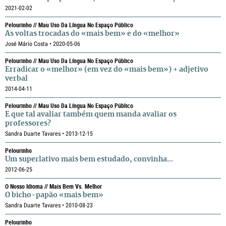
2021-02-02
Pelourinho // Mau Uso Da Língua No Espaço Público
As voltas trocadas do «mais bem» e do «melhor»
José Mário Costa • 2020-05-06
Pelourinho // Mau Uso Da Língua No Espaço Público
Erradicar o «melhor» (em vez do «mais bem») + adjetivo
verbal
2014-04-11
Pelourinho // Mau Uso Da Língua No Espaço Público
E que tal avaliar também quem manda avaliar os
professores?
Sandra Duarte Tavares • 2013-12-15
Pelourinho
Um superlativo
mais bem estudado
, convinha...
2012-06-25
O Nosso Idioma // Mais Bem Vs. Melhor
O bicho-papão «mais bem»
Sandra Duarte Tavares • 2010-08-23
Pelourinho