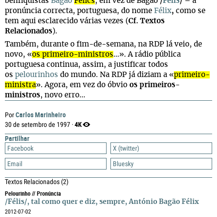
benfiquistas
Bagão
Félics
, em vez de Bagão
/
Félis
/
– a
pronúncia correcta, portuguesa, do nome
Félix
,
como se
tem aqui esclarecido várias vezes (
Cf.
Textos
Relacionados
).
Também, durante o fim-de-semana, na RDP lá veio, de
novo, «
os primeiro-ministros
...». A rádio pública
portuguesa continua, assim, a justificar todos
os
pelourinhos
do mundo. Na RDP já diziam a «
primeiro-
ministra
». Agora, em vez do óbvio
os primeiros-
ministros
, novo erro...
Carlos Marinheiro
Por
4K
30 de setembro de 1997 ·
Partilhar
Facebook
X (twitter)
Email
Bluesky
Textos Relacionados
(2)
Pelourinho // Pronúncia
/Félis/, tal como quer e diz, sempre, António Bagão Félix
2012-07-02