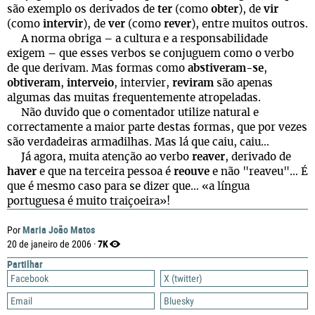
são exemplo os derivados de
ter
(como
obter
), de
vir
(como
intervir
), de
ver
(como
rever
), entre muitos outros.
A norma obriga – a cultura e a responsabilidade
exigem – que esses verbos se conjuguem como o verbo
de que derivam. Mas formas como
abstiveram-se
,
obtiveram
,
interveio
, intervier,
reviram
são apenas
algumas das muitas frequentemente atropeladas.
Não duvido que o comentador utilize natural e
correctamente a maior parte destas formas, que por vezes
são verdadeiras armadilhas. Mas lá que caiu, caiu…
Já agora, muita atenção ao verbo
reaver
, derivado de
haver
e que na terceira pessoa é
reouve
e não "reaveu"… É
que é mesmo caso para se dizer que… «a língua
portuguesa é muito traiçoeira»!
Maria João Matos
Por
7K
20 de janeiro de 2006 ·
Partilhar
Facebook
X (twitter)
Email
Bluesky