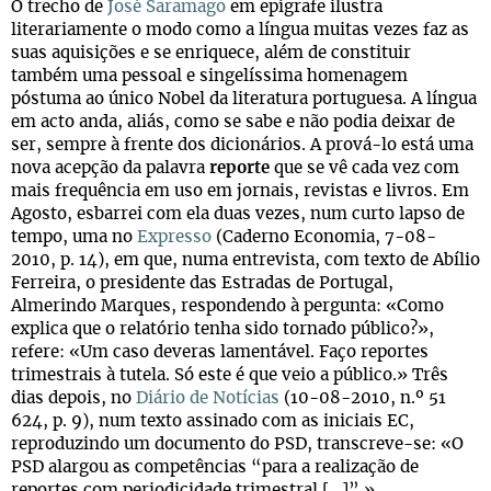
O trecho de
José Saramago
em epígrafe ilustra
literariamente o modo como a língua muitas vezes faz as
suas aquisições e se enriquece, além de constituir
também uma pessoal e singelíssima homenagem
póstuma ao único Nobel da literatura portuguesa. A língua
em acto anda, aliás, como se sabe e não podia deixar de
ser, sempre à frente dos dicionários. A prová-lo está uma
nova acepção da palavra
reporte
que se vê cada vez com
mais frequência em uso em jornais, revistas e livros. Em
Agosto, esbarrei com ela duas vezes, num curto lapso de
tempo, uma no
Expresso
(Caderno Economia, 7-08-
2010, p. 14), em que, numa entrevista, com texto de Abílio
Ferreira, o presidente das Estradas de Portugal,
Almerindo Marques, respondendo à pergunta: «Como
explica que o relatório tenha sido tornado público?»,
refere: «Um caso deveras lamentável. Faço reportes
trimestrais à tutela. Só este é que veio a público.» Três
dias depois, no
Diário de Notícias
(10-08-2010, n.º 51
624, p. 9), num texto assinado com as iniciais EC,
reproduzindo um documento do PSD, transcreve-se: «O
PSD alargou as competências “para a realização de
reportes com periodicidade trimestral […]”.»