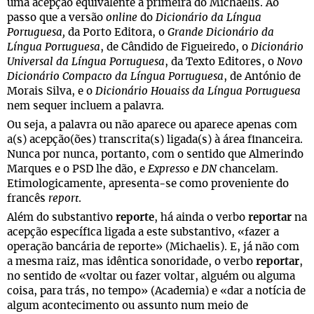
uma acepção equivalente à primeira do Michaelis. Ao
passo que a versão
online
do
Dicionário da Língua
Portuguesa,
da Porto Editora, o
Grande Dicionário da
Língua Portuguesa
, de Cândido de Figueiredo, o
Dicionário
Universal da Língua Portuguesa
, da Texto Editores, o
Novo
Dicionário Compacto da Língua Portuguesa
, de António de
Morais Silva, e o
Dicionário Houaiss da Língua Portuguesa
nem sequer incluem a palavra.
Ou seja, a palavra ou não aparece ou aparece apenas com
a(s) acepção(ões) transcrita(s) ligada(s) à área financeira.
Nunca por nunca, portanto, com o sentido que Almerindo
Marques e o PSD lhe dão, e
Expresso
e
DN
chancelam.
Etimologicamente, apresenta-se como proveniente do
francês
report
.
Além do substantivo
reporte
, há ainda o verbo
reportar
na
acepção específica ligada a este substantivo, «fazer a
operação bancária de reporte» (Michaelis). E, já não com
a mesma raiz, mas idêntica sonoridade, o verbo
reportar
,
no sentido de «voltar ou fazer voltar, alguém ou alguma
coisa, para trás, no tempo» (Academia) e «dar a notícia de
algum acontecimento ou assunto num meio de