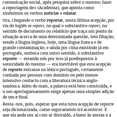
comunicação social, após pesquisa sobre o mesmo; fazer
a reportagem de» (Academia), que aponta como
sinónimos os verbos
noticiar
e
relatar
.
Ora, chegando o verbo
reportar
, nesta última acepção, por
via do inglês
to report
, no qual o substantivo
report
, no
sentido de documento ou relatório que traça um ponto da
situação acerca de uma determinada questão, tem filiação;
sendo a língua inglesa, hoje, uma língua franca e de
grande contaminação; e ainda por cima existindo já em
português, embora com outro sentido, o substantivo
reporte
— estando nós por isso já predispostos à
sonoridade do mesmo — era inevitável que esta acepção
de
reporte
entrasse no léxico português, certamente
cunhada por pessoas com domínio ou pelo menos
intensivo contacto com a literatura técnica anglo-
saxónica. Além do mais, a palavra está bem construída, e
o seu aportuguesamento exige apenas uma simples adição
de um
e
final.
Resta-nos, pois, esperar que esta nova acepção de reporte
seja dicionarizada, como seguramente irá acontecer. É
que ela anda por aí com ar distraído, a bater às portas e a