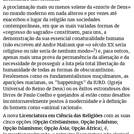
A proclamação mais ou menos solene da «morte de Deus»
no mundo moderno em nada alterou e por vezes até
exacerbou o lugar da religião nas sociedades
contemporâneas, em que as mais variadas formas de
«regresso do sagrado» constituem, para uns, a
demonstração da sua essencial conaturalidade humana
(não escreveu até Andre Malraux que «o século XX seria
religioso ou não seria de nenhum modo»?) e, para outros,
apenas mais uma prova da permanência da alienação e da
necessidade de prosseguir a luta pela total libertação da
humanidade de todas as formas de obscurantismo.
Fenómenos como os fundamentalismos muçulmanos, as
aparições marianas, os "happenings" da IURD. (Igreja
Universal do Reino de Deus) ou os êxitos estrondosos dos
livros de Paulo Coelho e quejandos aí estão como desafios
incontornavelmente postos à modernidade e à definição
do homem como «animal racional».
A nova
Licenciatura em Ciência das Religiões
com as suas
cinco opções (
Opção Cristianismo
;
Opção Judaísmo
;
Opção Islamismo
;
Opção Ásia
;
Opção África
), é,