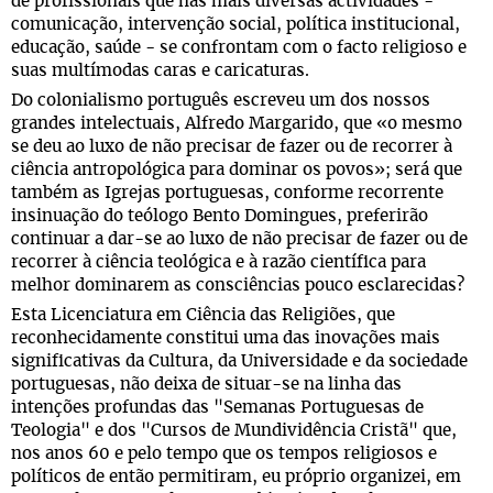
de profissionais que nas mais diversas actividades -
comunicação, intervenção social, política institucional,
educação, saúde - se confrontam com o facto religioso e
suas multímodas caras e caricaturas.
Do colonialismo português escreveu um dos nossos
grandes intelectuais, Alfredo Margarido, que «o mesmo
se deu ao luxo de não precisar de fazer ou de recorrer à
ciência antropológica para dominar os povos»; será que
também as Igrejas portuguesas, conforme recorrente
insinuação do teólogo Bento Domingues, preferirão
continuar a dar-se ao luxo de não precisar de fazer ou de
recorrer à ciência teológica e à razão científica para
melhor dominarem as consciências pouco esclarecidas?
Esta Licenciatura em Ciência das Religiões, que
reconhecidamente constitui uma das inovações mais
significativas da Cultura, da Universidade e da sociedade
portuguesas, não deixa de situar-se na linha das
intenções profundas das "Semanas Portuguesas de
Teologia" e dos "Cursos de Mundividência Cristã" que,
nos anos 60 e pelo tempo que os tempos religiosos e
políticos de então permitiram, eu próprio organizei, em