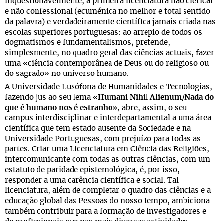
inquestionavelmente, a primeira licenciatura não clerical
e não confessional (ecuménica no melhor e total sentido
da palavra) e verdadeiramente científica jamais criada nas
escolas superiores portuguesas: ao arrepio de todos os
dogmatismos e fundamentalismos, pretende,
simplesmente, no quadro geral das ciências actuais, fazer
uma «ciência contemporânea de Deus ou do religioso ou
do sagrado» no universo humano.
A Universidade Lusófona de Humanidades e Tecnologias,
fazendo jus ao seu lema «
Humani Nihil Alienum/Nada do
que é humano nos é estranho
», abre, assim, o seu
campus interdisciplinar e interdepartamental a uma área
científica que tem estado ausente da Sociedade e na
Universidade Portuguesas, com prejuízo para todas as
partes. Criar uma Licenciatura em Ciência das Religiões,
intercomunicante com todas as outras ciências, com um
estatuto de paridade epistemológica, é, por isso,
responder a uma carência científica e social. Tal
licenciatura, além de completar o quadro das ciências e a
educação global das Pessoas do nosso tempo, ambiciona
também contribuir para a formação de investigadores e