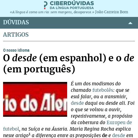
João Carreira Bom
«A língua é como um rio: sem margens, desaparece.»
DÚVIDAS
ARTIGOS
O nosso idioma
O
desde
(em espanhol) e o
de
(em português)
É um dos modismos do
chamado
futebolês
: que se
está falar, ou a transmitir,
desde
daqui ou desde ali. Foi
o que se voltou a ouvir,
repetitivamente, a propósito
da cobertura do
Europeu de
futebol
, na Suíça e na Áustria. Maria Regina Rocha explica
1
neste artigo
a diferença entre as preposições
de
e
desde
em