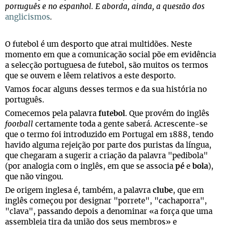
português e no espanhol. E aborda, ainda, a questão dos
anglicismos
.
O futebol é um desporto que atrai multidões. Neste
momento em que a comunicação social põe em evidência
a selecção portuguesa de futebol, são muitos os termos
que se ouvem e lêem relativos a este desporto.
Vamos focar alguns desses termos e da sua história no
português.
Comecemos pela palavra
futebol
. Que provém do inglês
football
certamente toda a gente saberá. Acrescente-se
que o termo foi introduzido em Portugal em 1888, tendo
havido alguma rejeição por parte dos puristas da língua,
que chegaram a sugerir a criação da palavra "pedibola"
(por analogia com o inglês, em que se associa
pé
e
bola
),
que não vingou.
De origem inglesa é, também, a palavra
clube
, que em
inglês começou por designar "porrete", "cachaporra",
"clava", passando depois a denominar «a força que uma
assembleia tira da união dos seus membros» e