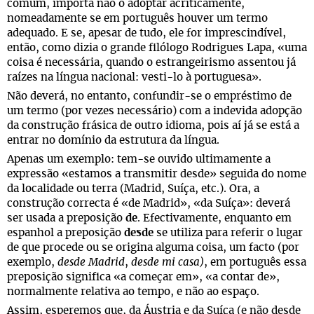
comum, importa não o adoptar acriticamente,
nomeadamente se em português houver um termo
adequado. E se, apesar de tudo, ele for imprescindível,
então, como dizia o grande filólogo Rodrigues Lapa, «uma
coisa é necessária, quando o estrangeirismo assentou já
raízes na língua nacional: vesti-lo à portuguesa».
Não deverá, no entanto, confundir-se o empréstimo de
um termo (por vezes necessário) com a indevida adopção
da construção frásica de outro idioma, pois aí já se está a
entrar no domínio da estrutura da língua.
Apenas um exemplo: tem-se ouvido ultimamente a
expressão «estamos a transmitir desde» seguida do nome
da localidade ou terra (Madrid, Suíça, etc.). Ora, a
construção correcta é «de Madrid», «da Suíça»: deverá
ser usada a preposição
de
. Efectivamente, enquanto em
espanhol a preposição
desde
se utiliza para referir o lugar
de que procede ou se origina alguma coisa, um facto (por
exemplo,
desde Madrid
,
desde mi casa)
, em português essa
preposição significa «a começar em», «a contar de»,
normalmente relativa ao tempo, e não ao espaço.
Assim, esperemos que, da Áustria e da Suíça (e não desde