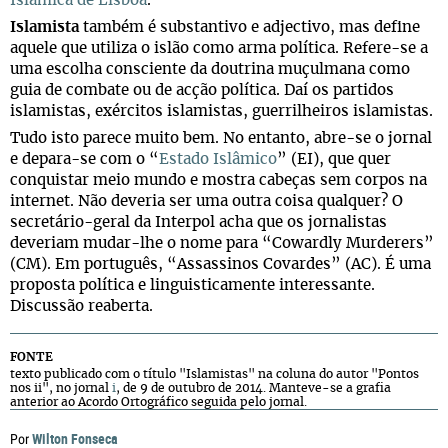
Islâmica de Lisboa
.
Islamista
também é substantivo e adjectivo, mas define
aquele que utiliza o islão como arma política. Refere-se a
uma escolha consciente da doutrina muçulmana como
guia de combate ou de acção política. Daí os partidos
islamistas, exércitos islamistas, guerrilheiros islamistas.
Tudo isto parece muito bem. No entanto, abre-se o jornal
e depara-se com o “
Estado Islâmico
” (EI), que quer
conquistar meio mundo e mostra cabeças sem corpos na
internet. Não deveria ser uma outra coisa qualquer? O
secretário-geral da Interpol acha que os jornalistas
deveriam mudar-lhe o nome para “Cowardly Murderers”
(CM). Em português, “Assassinos Covardes” (AC). É uma
proposta política e linguisticamente interessante.
Discussão reaberta.
FONTE
texto publicado com o título "Islamistas" na coluna do autor "Pontos
nos ii", no jornal
i
, de 9 de outubro de 2014. Manteve-se a grafia
anterior ao Acordo Ortográfico seguida pelo jornal.
Wilton Fonseca
Por