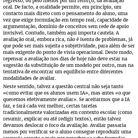
regresso, ou pelo menos por um reforço, da avaliação
oral. De facto, a oralidade permite, em princípio, um
contacto mais direto com o pensamento do aluno, uma
vez que exige formulação em tempo real, capacidade de
argumentação, domínio de conceitos sem rede de apoio
invisível. Contudo, também aqui importa cautela. A
avaliação oral, embora rica, não é isenta de problemas, já
que pode ser mais sujeita a subjetividade, para além de ser
mais exigente do ponto de vista operacional. Deste modo,
repensar a avaliação nos dias de hoje não deve estar na
sugestão da substituição de um modelo por outro, mas na
tentativa de encontrar um equilíbrio entre diferentes
modalidades de avaliar.
Neste sentido, talvez a questão central não seja tanto
«como evitar que os alunos usem IA», mas antes «o que
queremos efetivamente avaliar». Se aceitarmos que a IA
faz, e fará cada vez melhor, certas tarefas
tradicionalmente valorizadas em contexto escolar (como
resumir, explicar ou até redigir textos), então talvez
devamos deslocar o foco da avaliação. Avaliar passaria
menos por verificar se o aluno consegue reproduzir uma