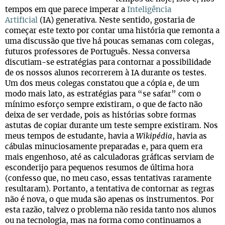
tempos em que parece imperar a
Inteligência
Artificial
(IA) generativa. Neste sentido, gostaria de
começar este texto por contar uma história que remonta a
uma discussão que tive há poucas semanas com colegas,
futuros professores de Português. Nessa conversa
discutiam-se estratégias para contornar a possibilidade
de os nossos alunos recorrerem à IA durante os testes.
Um dos meus colegas constatou que a cópia e, de um
modo mais lato, as estratégias para “se safar” com o
mínimo esforço sempre existiram, o que de facto não
deixa de ser verdade, pois as histórias sobre formas
astutas de copiar durante um teste sempre existiram. Nos
meus tempos de estudante, havia a
Wikipédia
, havia as
cábulas minuciosamente preparadas e, para quem era
mais engenhoso, até as calculadoras gráficas serviam de
esconderijo para pequenos resumos de última hora
(confesso que, no meu caso, essas tentativas raramente
resultaram). Portanto, a tentativa de contornar as regras
não é nova, o que muda são apenas os instrumentos. Por
esta razão, talvez o problema não resida tanto nos alunos
ou na tecnologia, mas na forma como continuamos a