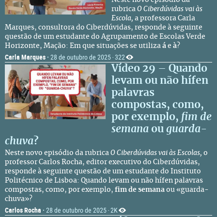
Neste novo episódio da
rubrica
O Ciberdúvidas vai às
Escola,
a professora Carla
Marques, consultora do Ciberdúvidas, responde à seguinte
questão de um estudante do Agrupamento de Escolas Verde
Horizonte, Mação: Em que situações se utiliza
á
e
à
?
Carla Marques
·
28 de outubro de 2025
322
·
Vídeo 29 – Quando
levam ou não hífen
palavras
compostas, como,
por exemplo,
fim de
semana
ou
guarda-
chuva
?
Neste novo episódio da rubrica
O Ciberdúvidas vai às Escolas,
o
professor Carlos Rocha, editor executivo do Ciberdúvidas,
responde à seguinte questão de um estudante do Instituto
Politécnico de Lisboa: Quando levam ou não hífen palavras
compostas, como, por exemplo,
fim de semana
ou «guarda-
chuva»?
Carlos Rocha
·
28 de outubro de 2025
2K
·