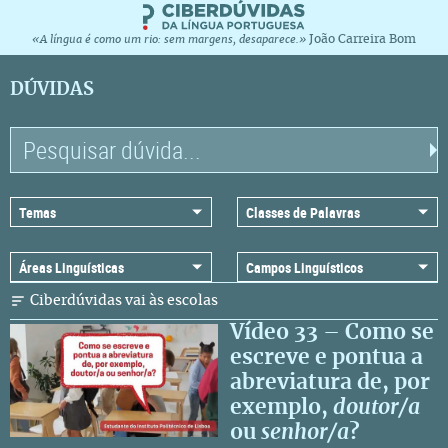
João Carreira Bom
«A língua é como um rio: sem margens, desaparece.»
DÚVIDAS
Ciberdúvidas vai às escolas
Vídeo 33 – Como se
escreve e pontua a
abreviatura de, por
exemplo,
doutor/a
ou
senhor/a
?