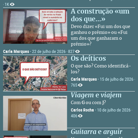
1K
·
A construção «um
dos que...»
Devo dizer «Fui um dos que
ganhou o prémio» ou «Fui
um dos que ganharam o
prémio»?
Carla Marques
·
22 de julho de 2026
827
·
Os deíticos
O que são? Como identificá-
los?
Carla Marques
·
15 de julho de 2026
·
765
Viagem
e
viajem
Com
G
ou com
J
?
Carlos Rocha
·
10 de julho de 2026
·
406
Guitarra
e
arguir