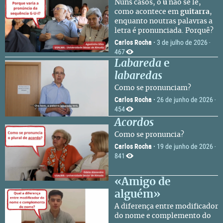
Nuns casos, o
u
não se lê,
como acontece em
guitarra
,
enquanto noutras palavras a
letra é pronunciada. Porquê?
Carlos Rocha
·
3 de julho de 2026
·
467
Labareda
e
labaredas
Como se pronunciam?
Carlos Rocha
·
26 de junho de 2026
·
454
Acordos
Como se pronuncia?
Carlos Rocha
·
19 de junho de 2026
·
841
«Amigo de
alguém»
A diferença entre modificador
do nome e complemento do