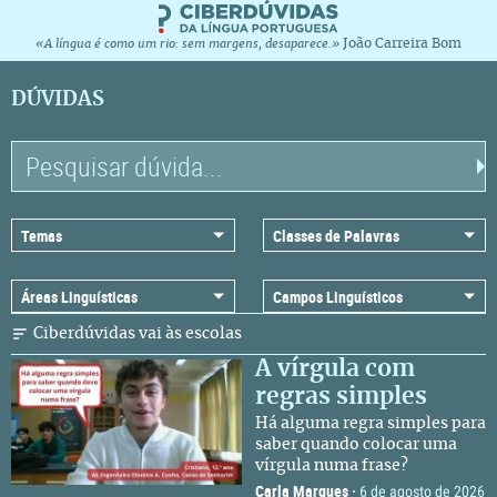
João Carreira Bom
«A língua é como um rio: sem margens, desaparece.»
DÚVIDAS
Ciberdúvidas vai às escolas
A vírgula com
regras simples
Há alguma regra simples para
saber quando colocar uma
vírgula numa frase?
Carla Marques
·
6 de agosto de 2026