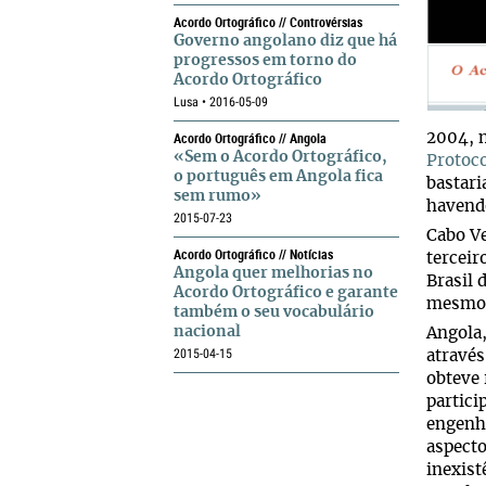
Acordo Ortográfico // Controvérsias
Governo angolano diz que há
progressos em torno do
Acordo Ortográfico
Lusa • 2016-05-09
Acordo Ortográfico // Angola
2004, 
«Sem o Acordo Ortográfico,
Protoc
o português em Angola fica
bastari
sem rumo»
havendo
2015-07-23
Cabo Ve
Acordo Ortográfico // Notícias
terceir
Angola quer melhorias no
Brasil 
Acordo Ortográfico e garante
mesmo. 
também o seu vocabulário
nacional
Angola,
2015-04-15
através
obteve 
partici
engenhe
aspecto
inexist