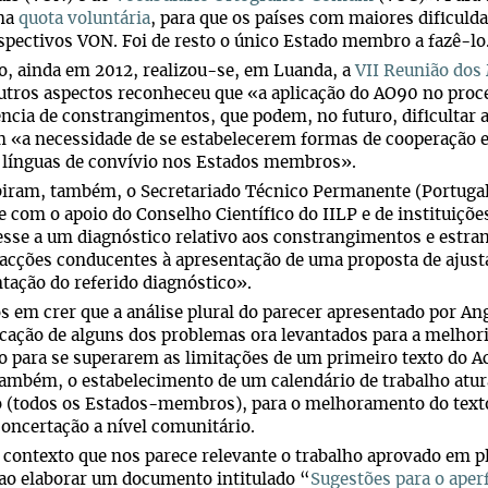
ma
quota voluntária
, para que os países com maiores dificuld
spectivos VON. Foi de resto o único Estado membro a fazê-lo
, ainda em 2012, realizou-se, em Luanda, a
VII Reunião dos
utros aspectos reconheceu que «a aplicação do AO90 no proc
ência de constrangimentos, que podem, no futuro, dificultar 
«a necessidade de se estabelecerem formas de cooperação ef
 línguas de convívio nos Estados membros».
iram, também, o Secretariado Técnico Permanente (Portuga
e com o apoio do Conselho Científico do IILP e de instituiç
sse a um diagnóstico relativo aos constrangimentos e estr
acções conducentes à apresentação de uma proposta de ajus
tação do referido diagnóstico».
 em crer que a análise plural do parecer apresentado por An
icação de alguns dos problemas ora levantados para a melhor
o para se superarem as limitações de um primeiro texto do 
ambém, o estabelecimento de um calendário de trabalho atu
 (todos os Estados-membros), para o melhoramento do texto
oncertação a nível comunitário.
 contexto que nos parece relevante o trabalho aprovado em p
ao elaborar um documento intitulado “
Sugestões para o aper