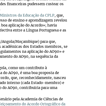
ades financeiras pudessem custear os
.
 Ministros da Educação da CPLP
, que,
esso de ensino e aprendizagem revelou
a boa aplicação do Acordo»; havia
ectiva entre a Língua Portuguesa e as
l/Angola/Moçambique) para que,
ões académicas dos Estados membros, se
angulamentos na aplicação do AO90» e
tamento do AO90, na sequência da
gola, como um contributo à
ia do AO90, é uma boa proposta de
Acordo, que, reconhecidamente, nasceu
rado interno (cada Estado-membro) e
 do AO90, contribuiria para uma
lenário pela Academia de Ciências de
feiçoamento do Acordo Ortográfico da