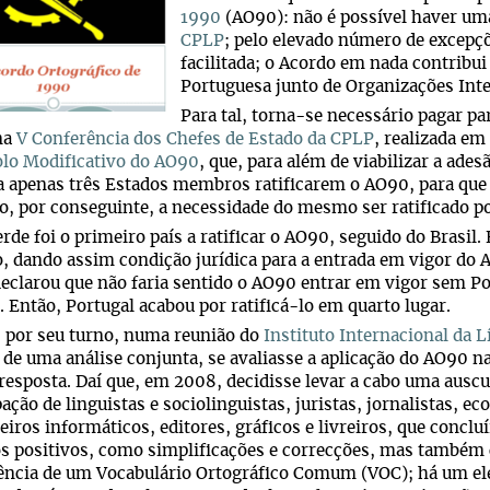
1990
(AO90): não é possível haver uma
CPLP
; pelo elevado número de excepçõ
facilitada; o Acordo em nada contrib
Portuguesa junto de Organizações Inte
Para tal, torna-se necessário pagar pa
na
V Conferência dos Chefes de Estado da CPLP
, realizada em
olo Modificativo do AO90
, que, para além de viabilizar a ade
a apenas três Estados membros ratificarem o AO90, para qu
, por conseguinte, a necessidade do mesmo ser ratificado po
rde foi o primeiro país a ratificar o AO90, seguido do Brasil
o, dando assim condição jurídica para a entrada em vigor do 
declarou que não faria sentido o AO90 entrar em vigor sem Po
Então, Portugal acabou por ratificá-lo em quarto lugar.
 por seu turno, numa reunião do
Instituto Internacional da 
 de uma análise conjunta, se avaliasse a aplicação do AO90 n
resposta. Daí que, em 2008, decidisse levar a cabo uma auscu
pação de linguistas e sociolinguistas, juristas, jornalistas,
iros informáticos, editores, gráficos e livreiros, que concl
s positivos, como simplificações e correcções, mas também
ência de um Vocabulário Ortográfico Comum (VOC); há um el