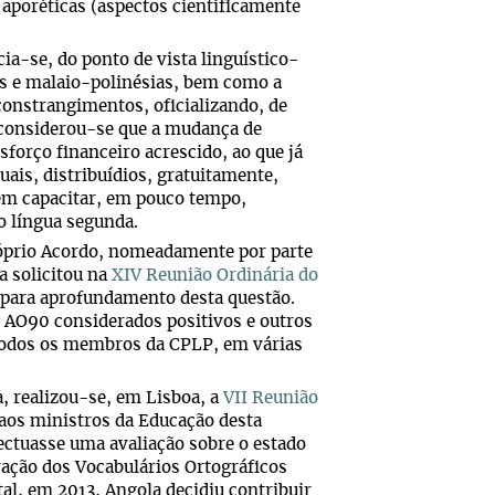
aporéticas (aspectos cientificamente
a-se, do ponto de vista linguístico-
cas e malaio-polinésias, bem como a
constrangimentos, oficializando, de
, considerou-se que a mudança de
forço financeiro acrescido, ao que já
ais, distribuídios, gratuitamente,
 em capacitar, em pouco tempo,
o língua segunda.
próprio Acordo, nomeadamente por parte
a solicitou na
XIV Reunião Ordinária do
 para aprofundamento desta questão.
o AO90 considerados positivos e outros
a todos os membros da CPLP, em várias
, realizou-se, em Lisboa, a
VII Reunião
aos ministros da Educação desta
ctuasse uma avaliação sobre o estado
oração dos Vocabulários Ortográficos
al, em 2013, Angola decidiu contribuir