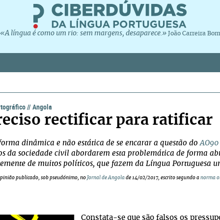
«A língua é como um rio: sem margens, desaparece.»
João Carreira Bo
tográfico
//
Angola
reciso rectificar para ratificar
A forma dinâmica e não estática de se encarar a questão do
AO90
 da sociedade civil abordarem esta problemática de forma abr
temente de muitos políticos, que fazem da Língua Portuguesa um
pinião publicado, sob pseudónimo, no
Jornal de Angola
de 14/02/2017, escrito segundo a
norma or
Constata-se que são falsos os pressu