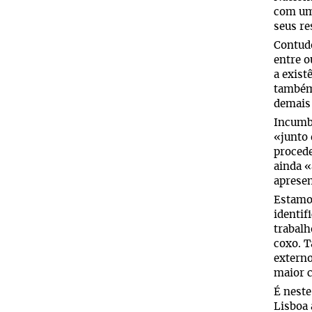
com u
seus re
Contudo
entre o
a exist
também 
demais
Incumb
«junto 
procede
ainda «
apresen
Estamos
identif
trabalh
coxo. T
externo
maior c
É neste
Lisboa 