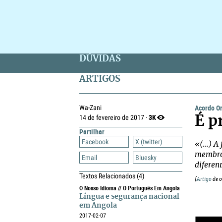
DÚVIDAS
ARTIGOS
Acordo Or
Wa-Zani
3K
14 de fevereiro de 2017 ·
É p
Partilhar
Facebook
X (twitter)
«(...) 
membros
Email
Bluesky
diferen
Textos Relacionados
(4)
[
Artigo
de o
O Nosso Idioma // O Português Em Angola
Língua e segurança nacional
em Angola
2017-02-07