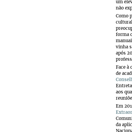
um elev
não exp
Como pr
cultura
preocup
forma c
manuais
vinha s
após 20
profess
Face à 
de acad
Consel
Entreta
aos qua
reuniõe
Em 2012
Extraor
Comunid
da apli
Nacion