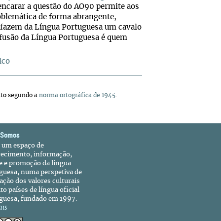
 encarar a questão do AO90 permite aos
oblemática de forma abrangente,
e fazem da Língua Portuguesa um cavalo
ifusão da Língua Portuguesa é quem
ico
ito segundo a
norma ortográfica de 1945
.
 Somos
é um espaço de
recimento, informação,
e e promoção da língua
guesa, numa perspetiva de
ação dos valores culturais
to países de língua oficial
guesa, fundado em 1997.
ais