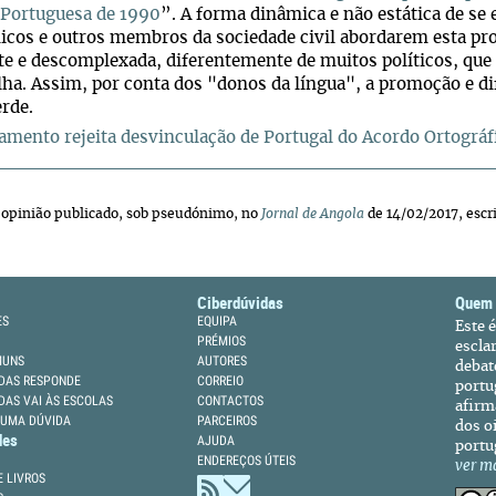
 Portuguesa de 1990
”. A forma dinâmica e não estática de se
cos e outros membros da sociedade civil abordarem esta pr
te e descomplexada, diferentemente de muitos políticos, qu
lha. Assim, por conta dos "donos da língua", a promoção e d
rde.
amento rejeita desvinculação de Portugal do Acordo Ortográf
 opinião publicado, sob pseudónimo, no
Jornal de Angola
de 14/02/2017, escr
Ciberdúvidas
Quem
ES
EQUIPA
Este 
PRÉMIOS
escla
MUNS
AUTORES
debat
DAS RESPONDE
CORREIO
portu
DAS VAI ÀS ESCOLAS
CONTACTOS
afirm
 UMA DÚVIDA
PARCEIROS
dos oi
des
AJUDA
portu
ENDEREÇOS ÚTEIS
ver m
 LIVROS