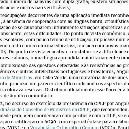
ado número de palavras com dupla grafia; existem situações 
licados e outros não verificáveis).
eocupações decorrentes de uma aplicação imediata reconheci
l, a ausência de cooperação com as línguas bantu, crioulísti
ação de se caucionarem futuramente situações aporéticas e 
onsciente, estas dificuldades. Do ponto de vista económico
 escolares, com pouco tempo de utilização, implicava num es
endo feito com a reforma educativa, iniciada com novos manu
04. Do ponto de vista educativo, constatou-se a dificuldade
ores e alunos, numa língua aprendida maioritariamente com
complexidade das questões detectadas e às resistências ao 
émicos e outros intelectuais portugueses e brasileiros, Angol
ho de Ministros
, em Cabo Verde, uma moratória de dois anos
nto, produziu um parecer científico indicando os aspectos d
is colocava reservas. Distribuiu oficialmente esse Parecer 
s de âmbito comunitário.
, no decurso do exercício da presidência da CPLP por Angola
dinária do Conselho de Ministros da CPLP
, que recomendou 
ade para, «em coordenação com peritos e com o IILP, se efe
cação e ratificação do AO90, com especial ênfase para a elab
ais (VON) e do
Vocabulário Ortográfico Comum
(VOC)». Para t