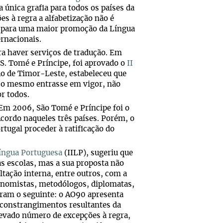
 única grafia para todos os países da
es à regra a alfabetização não é
ui para uma maior promoção da Língua
rnacionais.
ra haver serviços de tradução. Em
 S. Tomé e Príncipe, foi aprovado o
II
são de Timor-Leste, estabeleceu que
e o mesmo entrasse em vigor, não
r todos.
. Em 2006, São Tomé e Príncipe foi o
Acordo naqueles três países. Porém, o
rtugal proceder à ratificação do
Língua Portuguesa
(IILP), sugeriu que
as escolas, mas a sua proposta não
ltação interna, entre outros, com a
 economistas, metodólogos, diplomatas,
uíram o seguinte: o AO90 apresenta
 constrangimentos resultantes da
evado número de excepções à regra,