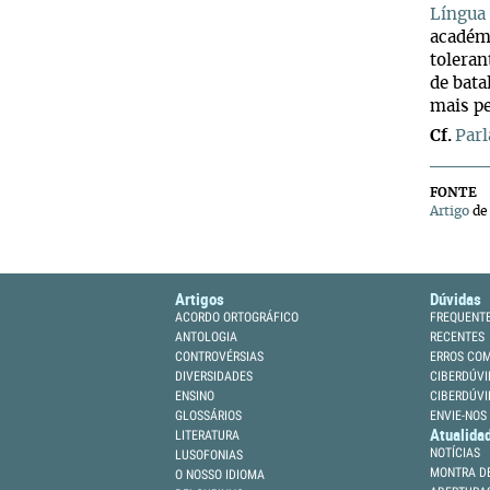
Língua
académi
toleran
de bata
mais pe
Cf.
Parl
FONTE
Artigo
de
Artigos
Dúvidas
ACORDO ORTOGRÁFICO
FREQUENT
ANTOLOGIA
RECENTES
CONTROVÉRSIAS
ERROS CO
DIVERSIDADES
CIBERDÚVI
ENSINO
CIBERDÚVI
GLOSSÁRIOS
ENVIE-NOS
Atualida
LITERATURA
NOTÍCIAS
LUSOFONIAS
MONTRA DE
O NOSSO IDIOMA