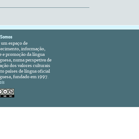
 Somos
é um espaço de
recimento, informação,
e e promoção da língua
guesa, numa perspetiva de
ação dos valores culturais
to países de língua oficial
guesa, fundado em 1997.
ais