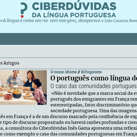
«A língua é como um rio: sem margens, desaparece.»
João Carreira Bo
s Artigos
O nosso idioma
//
Bilinguismo
O português como língua d
O caso das comunidades portugues
«Não é novidade que a marca social da es
português dos emigrantes em França tem
estereotipadas, fator discriminatório que
sociedade portuguesa. Uma das imagens
ês em França é a de um discurso marcado pela confluência de ex
te tipo de discurso propositado ou haverá razões profundas e cien
a, a consultora do Ciberdúvidas Inês Gama apresenta uma reflexã
 como exemplo o caso das comunidades portuguesas em França