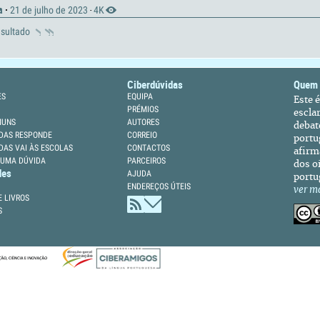
ma
·
21 de julho de 2023
4K
·
esultado
Ciberdúvidas
Quem
ES
EQUIPA
Este 
PRÉMIOS
escla
MUNS
AUTORES
debat
DAS RESPONDE
CORREIO
portu
DAS VAI ÀS ESCOLAS
CONTACTOS
afirm
 UMA DÚVIDA
PARCEIROS
dos oi
des
AJUDA
portu
ENDEREÇOS ÚTEIS
ver m
 LIVROS
S