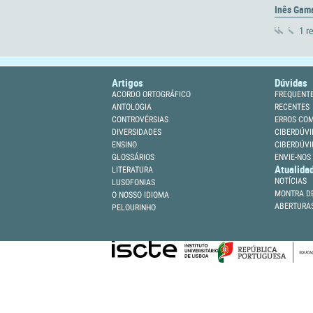
Inês Ga
1 r
Artigos
Dúvidas
ACORDO ORTOGRÁFICO
FREQUENT
ANTOLOGIA
RECENTES
CONTROVÉRSIAS
ERROS CO
DIVERSIDADES
CIBERDÚVI
ENSINO
CIBERDÚVI
GLOSSÁRIOS
ENVIE-NOS
Atualida
LITERATURA
NOTÍCIAS
LUSOFONIAS
MONTRA DE
O NOSSO IDIOMA
ABERTURA
PELOURINHO