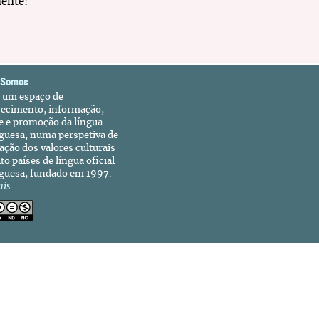
ente!
 Somos
é um espaço de
recimento, informação,
e e promoção da língua
guesa, numa perspetiva de
ação dos valores culturais
to países de língua oficial
guesa, fundado em 1997.
ais