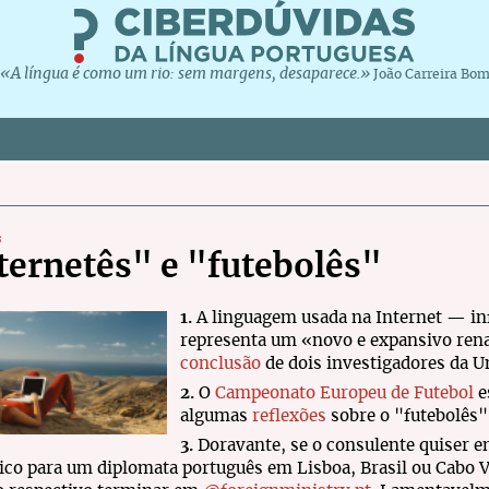
«A língua é como um rio: sem margens, desaparece.»
João Carreira Bo
s
ternetês" e "futebolês"
1.
A linguagem usada na Internet — in
representa um «novo e expansivo renas
conclusão
de dois investigadores da U
2.
O
Campeonato Europeu de Futebol
e
algumas
reflexões
sobre o "futebolês"
3.
Doravante, se o consulente quiser 
ico para um diplomata português em Lisboa, Brasil ou Cabo V