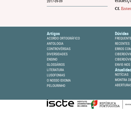
enderç
2017-09-09
Cf.
Enten
Artigos
Dúvidas
ACORDO ORTOGRÁFICO
FREQUENT
ANTOLOGIA
RECENTES
CONTROVÉRSIAS
ERROS CO
DIVERSIDADES
CIBERDÚVI
ENSINO
CIBERDÚVI
GLOSSÁRIOS
ENVIE-NOS
Atualida
LITERATURA
NOTÍCIAS
LUSOFONIAS
MONTRA DE
O NOSSO IDIOMA
ABERTURA
PELOURINHO