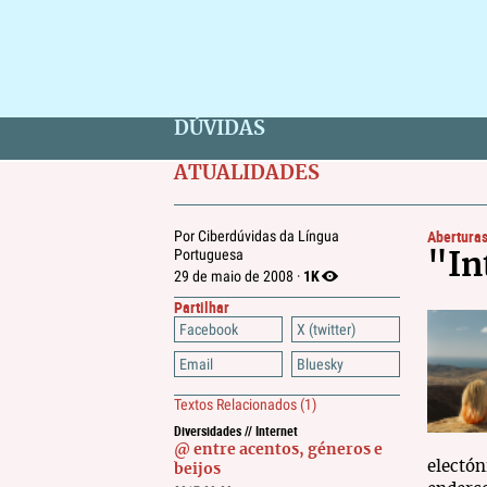
DÚVIDAS
ATUALIDADES
Abertura
Por Ciberdúvidas da Língua
Portuguesa
"In
1K
29 de maio de 2008 ·
Partilhar
Facebook
X (twitter)
Email
Bluesky
Textos Relacionados
(1)
Diversidades // Internet
@ entre acentos, géneros e
electón
beijos