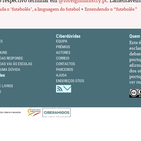
o respectivo terminar em
@foreignministry.pt
. Lamentavelm
da o ‘futebolês’, a linguagem do futebol
+
Entendendo o “futebolês”
Ciberdúvidas
Quem
ES
EQUIPA
Este 
PRÉMIOS
escla
MUNS
AUTORES
debat
DAS RESPONDE
CORREIO
portu
DAS VAI ÀS ESCOLAS
CONTACTOS
afirm
 UMA DÚVIDA
PARCEIROS
dos oi
des
AJUDA
portu
ENDEREÇOS ÚTEIS
ver m
 LIVROS
S