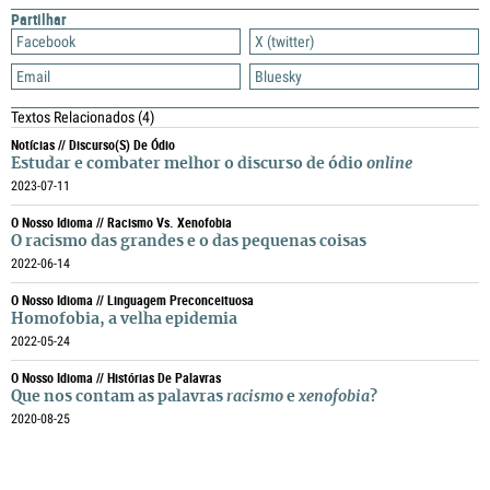
Partilhar
Facebook
X (twitter)
Email
Bluesky
Textos Relacionados
(4)
Notícias // Discurso(s) De Ódio
Estudar e combater melhor o discurso de ódio
online
2023-07-11
O Nosso Idioma // Racismo Vs. Xenofobia
O racismo das grandes e o das pequenas coisas
2022-06-14
O Nosso Idioma // Linguagem Preconceituosa
Homofobia, a velha epidemia
2022-05-24
O Nosso Idioma // Histórias De Palavras
Que nos contam as palavras
racismo
e
xenofobia
?
2020-08-25