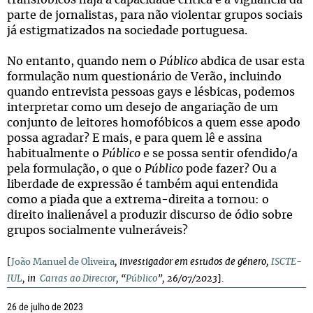
transfóbicos haja a capacidade crítica e a vigilância da
parte de jornalistas, para não violentar grupos sociais
já estigmatizados na sociedade portuguesa.
No entanto, quando nem o
Público
abdica de usar esta
formulação num questionário de Verão, incluindo
quando entrevista pessoas gays e lésbicas, podemos
interpretar como um desejo de angariação de um
conjunto de leitores homofóbicos a quem esse apodo
possa agradar? E mais, e para quem lê e assina
habitualmente o
Público
e se possa sentir ofendido/a
pela formulação, o que o
Público
pode fazer? Ou a
liberdade de expressão é também aqui entendida
como a piada que a extrema-direita a tornou: o
direito inalienável a produzir discurso de ódio sobre
grupos socialmente vulneráveis?
[
João Manuel de Oliveira
, investigador em estudos de género,
ISCTE-
IUL
, in
Cartas ao Director
, “
Público
”, 26/07/2023
].
26 de julho de 2023