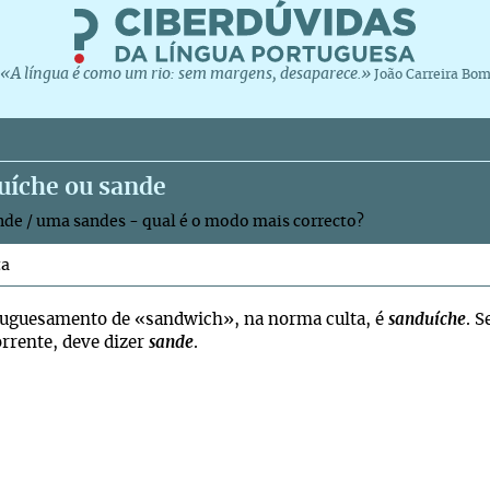
«A língua é como um rio: sem margens, desaparece.»
João Carreira Bo
uíche ou sande
de / uma sandes - qual é o modo mais correcto?
ta
tuguesamento de «sandwich», na norma culta, é
sanduíche
. S
rrente, deve dizer
sande
.