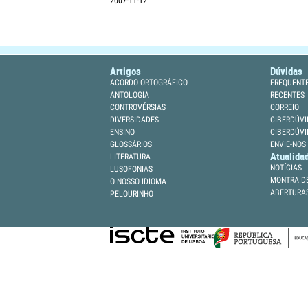
2007-11-12
Artigos
Dúvidas
ACORDO ORTOGRÁFICO
FREQUENT
ANTOLOGIA
RECENTES
CONTROVÉRSIAS
CORREIO
DIVERSIDADES
CIBERDÚVI
ENSINO
CIBERDÚVI
GLOSSÁRIOS
ENVIE-NOS
Atualida
LITERATURA
NOTÍCIAS
LUSOFONIAS
MONTRA DE
O NOSSO IDIOMA
ABERTURA
PELOURINHO