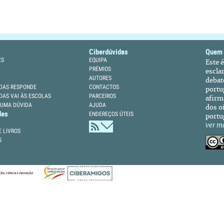
Ciberdúvidas
Quem
ES
EQUIPA
Este 
PRÉMIOS
escla
AUTORES
debat
DAS RESPONDE
CONTACTOS
portu
DAS VAI ÀS ESCOLAS
PARCEIROS
afirm
 UMA DÚVIDA
AJUDA
dos oi
des
ENDEREÇOS ÚTEIS
portu
ver m
 LIVROS
S