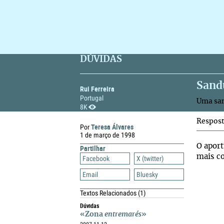
DÚVIDAS
Sand
Rui Ferreira
Portugal
Uma san
8K
Respos
Teresa Álvares
Por
1 de março de 1998
O apor
Partilhar
mais co
Facebook
X (twitter)
Email
Bluesky
Textos Relacionados
(1)
Dúvidas
«Zona
entremarés
»