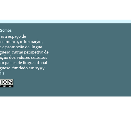
 Somos
é um espaço de
recimento, informação,
e e promoção da língua
guesa, numa perspetiva de
ação dos valores culturais
to países de língua oficial
guesa, fundado em 1997.
ais