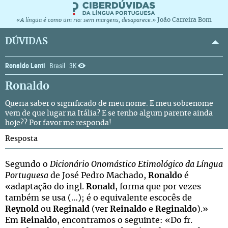
João Carreira Bom
«A língua é como um rio: sem margens, desaparece.»
DÚVIDAS
Ronaldo Lenti
Brasil
3K
Ronaldo
Queria saber o significado de meu nome. E meu sobrenome
vem de que lugar na Itália? E se tenho algum parente ainda
hoje?? Por favor me responda!
Resposta
Segundo o
Dicionário Onomástico Etimológico da Língua
Portuguesa
de José Pedro Machado,
Ronaldo
é
«adaptação do ingl.
Ronald
, forma que por vezes
também se usa (…); é o equivalente escocês de
Reynold
ou
Reginald
(ver
Reinaldo
e
Reginaldo
).»
Em
Reinaldo
, encontramos o seguinte: «Do fr.