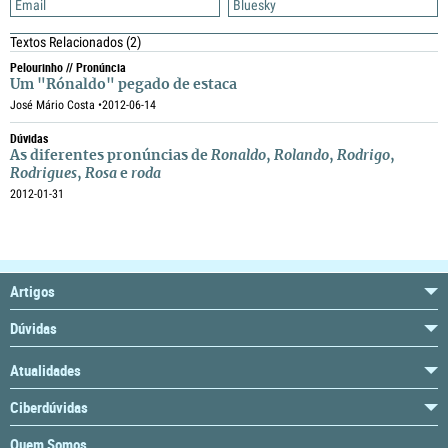
Email
Bluesky
Textos Relacionados
(2)
Pelourinho // Pronúncia
Um "Rónaldo" pegado de estaca
José Mário Costa •
2012-06-14
Dúvidas
As diferentes pronúncias de
Ronaldo
,
Rolando
,
Rodrigo
,
Rodrigues
,
Rosa
e
roda
2012-01-31
Artigos
Dúvidas
Atualidades
Ciberdúvidas
Quem Somos