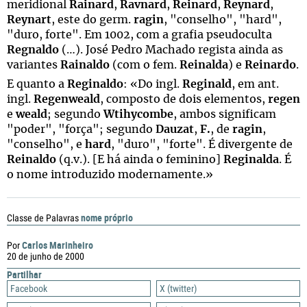
meridional
Rainard
,
Ravnard
,
Reinard
,
Reynard
,
Reynart
, este do germ.
ragin
, "conselho", "hard",
"duro, forte". Em 1002, com a grafia pseudoculta
Regnaldo
(…). José Pedro Machado regista ainda as
variantes
Rainaldo
(com o fem.
Reinalda
) e
Reinardo
.
E quanto a
Reginaldo
: «Do ingl.
Reginald
, em ant.
ingl.
Regenweald
, composto de dois elementos,
regen
e
weald
; segundo
Wtihycombe
, ambos significam
"poder", "força"; segundo
Dauzat
,
F.
, de
ragin
,
"conselho", e
hard
, "duro", "forte". É divergente de
Reinaldo
(q.v.). [E há ainda o feminino]
Reginalda
. É
o nome introduzido modernamente.»
nome próprio
Classe de Palavras
Carlos Marinheiro
Por
20 de junho de 2000
Partilhar
Facebook
X (twitter)