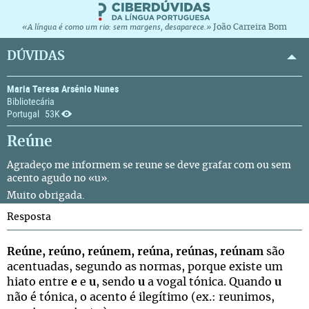
João Carreira Bom
«A língua é como um rio: sem margens, desaparece.»
DÚVIDAS
Maria Teresa Arsénio Nunes
Bibliotecária
Portugal
53K
Reúne
Agradeço me informem se reune se deve grafar com ou sem
acento agudo no «u».
Muito obrigada.
Resposta
Reúne, reúno, reúnem, reúna, reúnas, reúnam
são
acentuadas, segundo as normas, porque existe um
hiato entre
e
e
u
, sendo
u
a vogal tónica. Quando
u
não é tónica, o acento é ilegítimo (ex.: reunimos,