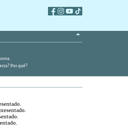
m
prova.
eria? Por quê?
resentado.
apresentado.
esentado.
sentado.