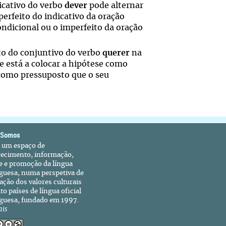
dicativo do verbo
dever
pode alternar
erfeito do indicativo da oração
ndicional ou o imperfeito da oração
ito do conjuntivo do verbo
querer
na
e está a colocar a hipótese como
 como pressuposto que o seu
 Somos
é um espaço de
recimento, informação,
e e promoção da língua
guesa, numa perspetiva de
ação dos valores culturais
to países de língua oficial
guesa, fundado em 1997.
ais