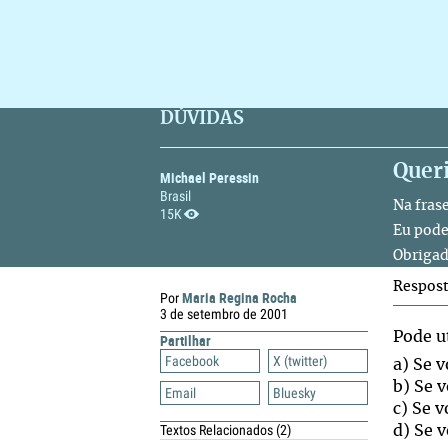
DÚVIDAS
Queri
Michael Peressin
Brasil
Na frase
15K
Eu pode
Obrigad
Respos
Maria Regina Rocha
Por
3 de setembro de 2001
Pode ut
Partilhar
Facebook
X (twitter)
a) Se v
b) Se v
Email
Bluesky
c) Se 
Textos Relacionados
(2)
d) Se v