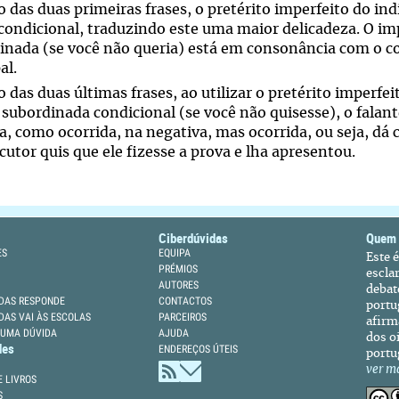
o das duas primeiras frases, o pretérito imperfeito do in
condicional, traduzindo este uma maior delicadeza. O imp
inada (se você não queria) está em consonância com o co
al.
 das duas últimas frases, ao utilizar o pretérito imperfe
 subordinada condicional (se você não quisesse), o falant
a, como ocorrida, na negativa, mas ocorrida, ou seja, dá
cutor quis que ele fizesse a prova e lha apresentou.
Ciberdúvidas
Quem
ES
EQUIPA
Este 
PRÉMIOS
escla
AUTORES
debat
DAS RESPONDE
CONTACTOS
portu
DAS VAI ÀS ESCOLAS
PARCEIROS
afirm
 UMA DÚVIDA
AJUDA
dos oi
des
ENDEREÇOS ÚTEIS
portu
ver m
 LIVROS
S