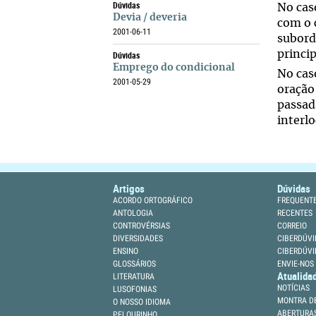
Dúvidas
No cas
Devia / deveria
com o 
2001-06-11
subord
princip
Dúvidas
Emprego do condicional
No caso
2001-05-29
oração
passad
interlo
Artigos
Dúvidas
ACORDO ORTOGRÁFICO
FREQUENT
ANTOLOGIA
RECENTES
CONTROVÉRSIAS
CORREIO
DIVERSIDADES
CIBERDÚVI
ENSINO
CIBERDÚVI
GLOSSÁRIOS
ENVIE-NOS
Atualida
LITERATURA
NOTÍCIAS
LUSOFONIAS
MONTRA DE
O NOSSO IDIOMA
ABERTURA
PELOURINHO