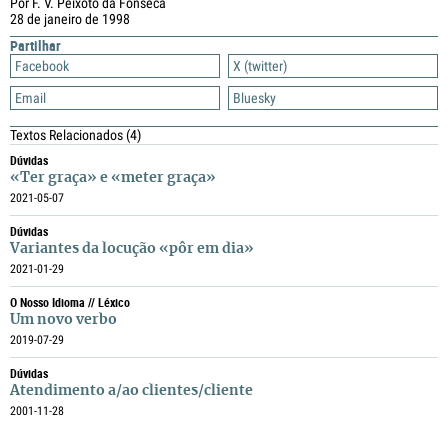
Por F. V. Peixoto da Fonseca
28 de janeiro de 1998
Partilhar
Facebook
X (twitter)
Email
Bluesky
Textos Relacionados
(4)
Dúvidas
«Ter graça» e «meter graça»
2021-05-07
Dúvidas
Variantes da locução «pôr em dia»
2021-01-29
O Nosso Idioma // Léxico
Um novo verbo
2019-07-29
Dúvidas
Atendimento a/ao clientes/cliente
2001-11-28