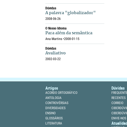
Dúvidas
A palavra "globalizador"
2008-06-26
O Nosso Idioma
Para além da semântica
Ana Martins •
2008-01-15
Dúvidas
Avaliativo
2002-03-22
Artigos
Dúvidas
ACORDO ORTOGRÁFICO
FREQUENT
ANTOLOGIA
RECENTES
CONTROVÉRSIAS
CORREIO
DIVERSIDADES
CIBERDÚVI
ENSINO
CIBERDÚVI
GLOSSÁRIOS
ENVIE-NOS
Atualida
LITERATURA