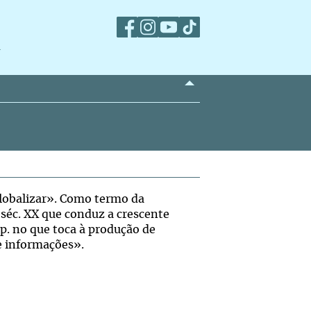
m
globalizar». Como termo da
 séc. XX que conduz a crescente
sp. no que toca à produção de
de informações».