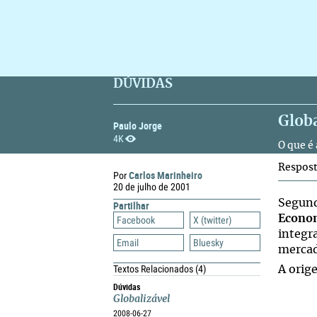
DÚVIDAS
Glob
Paulo Jorge
4K
O que é
Respos
Carlos Marinheiro
Por
20 de julho de 2001
Segund
Partilhar
Econo
Facebook
X (twitter)
integr
Email
Bluesky
mercad
Textos Relacionados
(4)
A orig
Dúvidas
Globalizável
2008-06-27