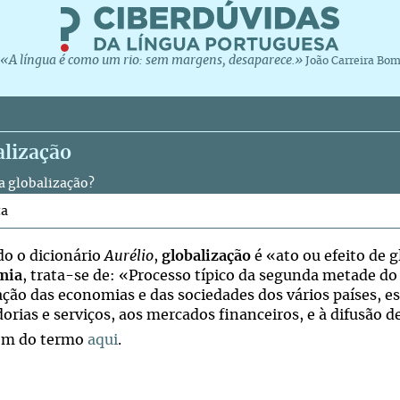
«A língua é como um rio: sem margens, desaparece.»
João Carreira Bo
alização
 a globalização?
ta
o o dicionário
Aurélio
,
globalização
é «ato ou efeito de 
mia
, trata-se de: «Processo típico da segunda metade do
ação das economias e das sociedades dos vários países, e
orias e serviços, aos mercados financeiros, e à difusão 
em do termo
aqui
.