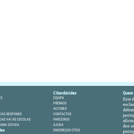
Ciberdúvidas
Quem
ES
EQUIPA
Este 
PRÉMIOS
escla
AUTORES
debat
DAS RESPONDE
CONTACTOS
portu
DAS VAI ÀS ESCOLAS
PARCEIROS
afirm
 UMA DÚVIDA
AJUDA
dos oi
des
ENDEREÇOS ÚTEIS
portu