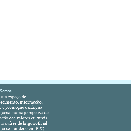
 Somos
é um espaço de
recimento, informação,
e e promoção da língua
guesa, numa perspetiva de
ação dos valores culturais
to países de língua oficial
guesa, fundado em 1997.