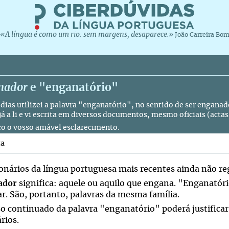
«A língua é como um rio: sem margens, desaparece.»
João Carreira Bo
nador
e "enganatório"
 dias utilizei a palavra "enganatório", no sentido de ser enganad
á a li e vi escrita em diversos documentos, mesmo oficiais (actas,
o o vosso amável esclarecimento.
ta
ionários da língua portuguesa mais recentes ainda não r
ador
significa: aquele ou aquilo que engana. "Enganatóri
r. São, portanto, palavras da mesma família.
so continuado da palavra "enganatório" poderá justificar
rios.