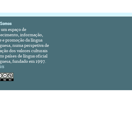
 Somos
é um espaço de
recimento, informação,
e e promoção da língua
guesa, numa perspetiva de
ação dos valores culturais
to países de língua oficial
guesa, fundado em 1997.
ais