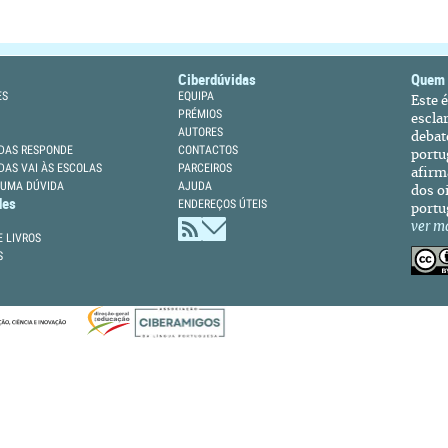
Ciberdúvidas
Quem
ES
EQUIPA
Este 
PRÉMIOS
escla
AUTORES
debat
DAS RESPONDE
CONTACTOS
portu
DAS VAI ÀS ESCOLAS
PARCEIROS
afirm
 UMA DÚVIDA
AJUDA
dos oi
des
ENDEREÇOS ÚTEIS
portu
ver m
 LIVROS
S