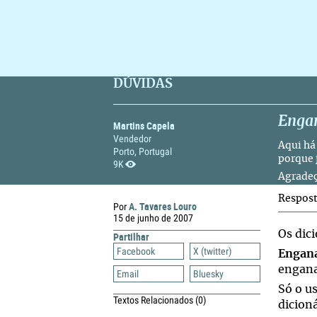
DÚVIDAS
Enga
Martins Capela
Vendedor
Aqui há
Porto, Portugal
porque j
9K
Agradeç
Respos
A. Tavares Louro
Por
15 de junho de 2007
Os dic
Partilhar
Facebook
X (twitter)
Engan
engana
Email
Bluesky
Só o u
Textos Relacionados
(0)
dicioná