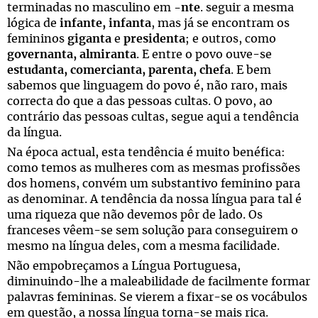
terminadas no masculino em
-nte
. seguir a mesma
lógica de
infante, infanta
, mas já se encontram os
femininos
giganta
e
presidenta
; e outros, como
governanta, almiranta
. E entre o povo ouve-se
estudanta, comercianta, parenta, chefa
. E bem
sabemos que linguagem do povo é, não raro, mais
correcta do que a das pessoas cultas. O povo, ao
contrário das pessoas cultas, segue aqui a tendência
da língua.
Na época actual, esta tendência é muito benéfica:
como temos as mulheres com as mesmas profissões
dos homens, convém um substantivo feminino para
as denominar. A tendência da nossa língua para tal é
uma riqueza que não devemos pôr de lado. Os
franceses vêem-se sem solução para conseguirem o
mesmo na língua deles, com a mesma facilidade.
Não empobreçamos a Língua Portuguesa,
diminuindo-lhe a maleabilidade de facilmente formar
palavras femininas. Se vierem a fixar-se os vocábulos
em questão, a nossa língua torna-se mais rica.