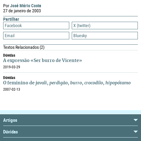
José Mário Costa
Por
27 de janeiro de 2003
Partilhar
Facebook
X (twitter)
Email
Bluesky
Textos Relacionados
(2)
Dúvidas
A expressão «Ser burro de Vicente»
2019-03-29
Dúvidas
O feminino de
javali
,
perdigão
,
burro
,
crocodilo
,
hipopótamo
2007-02-13
Artigos
Dúvidas