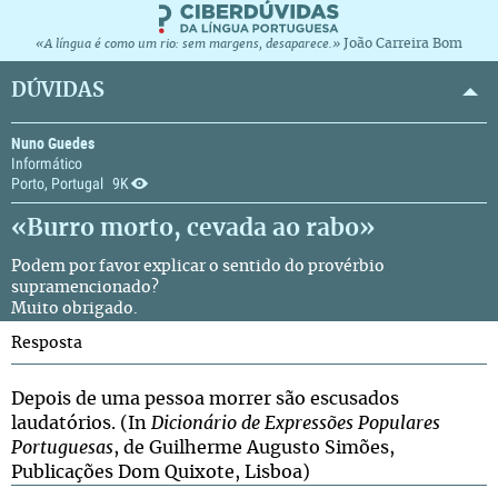
João Carreira Bom
«A língua é como um rio: sem margens, desaparece.»
DÚVIDAS
Nuno Guedes
Informático
Porto, Portugal
9K
«Burro morto, cevada ao rabo»
Podem por favor explicar o sentido do provérbio
supramencionado?
Muito obrigado.
Resposta
Depois de uma pessoa morrer são escusados
laudatórios. (In
Dicionário de Expressões Populares
Portuguesas
, de Guilherme Augusto Simões,
Publicações Dom Quixote, Lisboa)