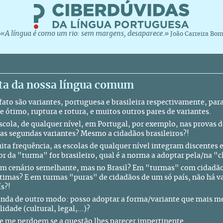
«A língua é como um rio: sem margens, desaparece.»
João Carreira Bo
lta da nossa língua comum
 fato são variantes, portuguesa e brasileira respectivamente, pa
e ótimo, ruptura e rotura, e muitos outros pares de variantes.
cola, de qualquer nível, em Portugal, por exemplo, nas provas d
 as segundas variantes? Mesmo a cidadãos brasileiros?!
ta frequência, as escolas de qualquer nível integram discentes e 
or da "turma" for brasileiro, qual é a norma a adoptar pela/na "c
um cenário semelhante, mas no Brasil? Em "turmas" com cidadão
ítimas? E em turmas "puras" de cidadãos de um só país, não há v
ís?!
inda de outro modo: posso adoptar a forma/variante que mais 
idade (cultural, legal,...)?
e me perdoem se a questão lhes parecer impertinente.