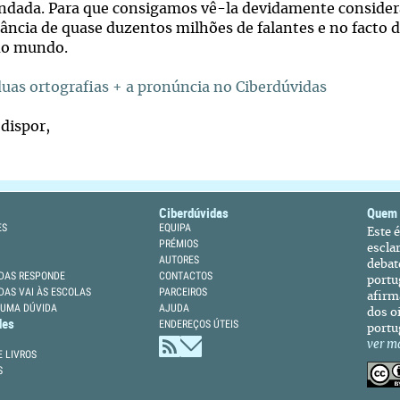
ndada. Para que consigamos vê-la devidamente consider
ância de quase duzentos milhões de falantes e no facto d
do mundo.
duas ortografias + a pronúncia no Ciberdúvidas
 dispor,
Ciberdúvidas
Quem
ES
EQUIPA
Este 
PRÉMIOS
escla
AUTORES
debat
DAS RESPONDE
CONTACTOS
portu
DAS VAI ÀS ESCOLAS
PARCEIROS
afirm
 UMA DÚVIDA
AJUDA
dos oi
des
ENDEREÇOS ÚTEIS
portu
ver m
 LIVROS
S