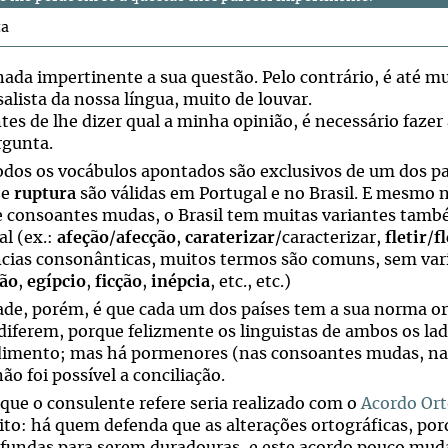
ta
nada impertinente a sua questão. Pelo contrário, é até m
alista da nossa língua, muito de louvar.
tes de lhe dizer qual a minha opinião, é necessário fazer
rgunta.
dos os vocábulos apontados são exclusivos de um dos paí
e
ruptura
são válidas em Portugal e no Brasil. E mesmo n
e consoantes mudas, o Brasil tem muitas variantes tamb
al (ex.:
afeção
/
afecção
,
caraterizar
/caracterizar,
fletir
/
f
cias consonânticas, muitos termos são comuns, sem vari
ão
,
egípcio
,
ficção
,
inépcia
, etc., etc.)
ade, porém, é que cada um dos países tem a sua norma ort
diferem, porque felizmente os linguistas de ambos os la
imento; mas há pormenores (nas consoantes mudas, nal
ão foi possível a conciliação.
 que o consulente refere seria realizado com o
Acordo Ort
eito: há quem defenda que as alterações ortográficas, p