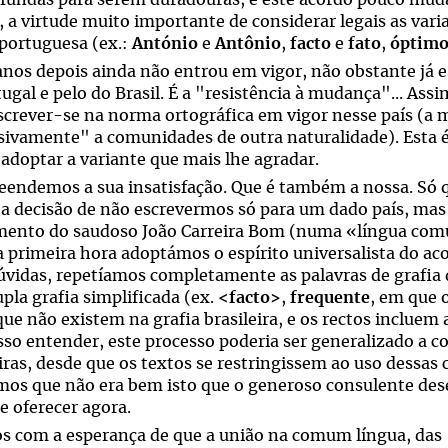
ofundas para serem duradouras, e este acordo pouco muda
 a virtude muito importante de considerar legais as vari
 portuguesa (ex.:
António
e
Antônio
,
facto
e
fato
,
óptim
anos depois ainda não entrou em vigor, não obstante já 
ugal e pelo do Brasil. É a "resistência à mudança"... Ass
escrever-se na norma ortográfica em vigor nesse país (a
sivamente" a comunidades de outra naturalidade). Esta é
 adoptar a variante que mais lhe agradar.
endemos a sua insatisfação. Que é também a nossa. Só qu
 a decisão de não escrevermos só para um dado país, mas
ento do saudoso João Carreira Bom (numa «língua com
a primeira hora adoptámos o espírito universalista do ac
úvidas, repetíamos completamente as palavras de grafia 
pla grafia simplificada (ex.
<facto>
,
frequente
, em que 
que não existem na grafia brasileira, e os rectos incluem 
so entender, este processo poderia ser generalizado a 
eiras, desde que os textos se restringissem ao uso dessa
mos que não era bem isto que o generoso consulente des
e oferecer agora.
s com a esperança de que a união na comum língua, das "