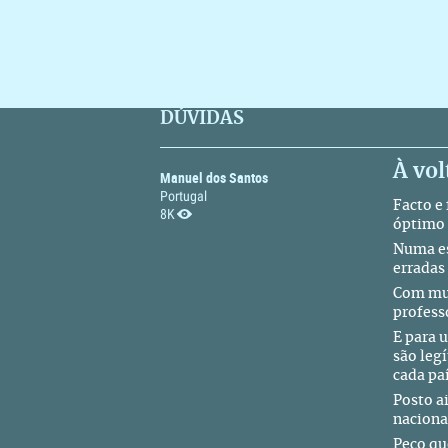
DÚVIDAS
À vo
Manuel dos Santos
Portugal
Facto e
8K
óptimo 
Numa es
erradas
Com mui
profess
E para 
são leg
cada pa
Posto a
nacional
Peço qu