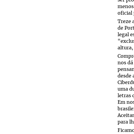
ser pr
menos,
oficial
Treze 
de Port
legal 
"exclu
altura,
Compre
nos dá
pensam
desde 
Ciberd
uma du
letras 
Em nos
brasil
Aceita
para lh
Ficamo