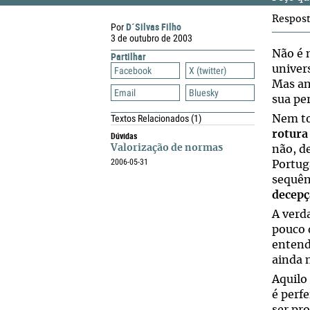
Respos
D´Silvas Filho
Por
3 de outubro de 2003
Não é 
Partilhar
univers
Facebook
X (twitter)
Mas an
Email
Bluesky
sua pe
Textos Relacionados
(1)
Nem to
rotura
Dúvidas
Valorização de normas
não, d
2006-05-31
Portug
sequên
decepç
A verd
pouco 
entend
ainda n
Aquilo
é perf