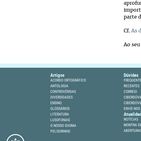
aprofu
import
parte 
Cf.
As 
Ao seu
Artigos
Dúvidas
ACORDO ORTOGRÁFICO
FREQUENT
ANTOLOGIA
RECENTES
CONTROVÉRSIAS
CORREIO
DIVERSIDADES
CIBERDÚVI
ENSINO
CIBERDÚVI
GLOSSÁRIOS
ENVIE-NOS
Atualida
LITERATURA
NOTÍCIAS
LUSOFONIAS
MONTRA DE
O NOSSO IDIOMA
ABERTURA
PELOURINHO