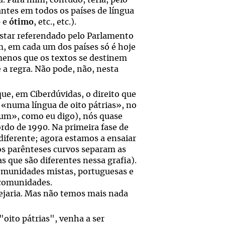
. Para mim, contudo, teria, pelo
antes em todos os países de língua
o
e
ótimo
, etc., etc.).
estar referendado pelo Parlamento
im, em cada um dos países só é hoje
 menos que os textos se destinem
 a regra. Não pode, não, nesta
e, em Ciberdúvidas, o direito que
 «numa língua de oito pátrias», no
um», como eu digo), nós quase
ordo de 1990. Na primeira fase de
diferente; agora estamos a ensaiar
os parênteses curvos separam as
as que são diferentes nessa grafia).
comunidades mistas, portuguesas e
s comunidades.
ejaria. Mas não temos mais nada
oito pátrias", venha a ser