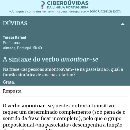
João Carreira Bom
«A língua é como um rio: sem margens, desaparece.»
DÚVIDAS
Teresa Rafael
Professora
Almada, Portugal
5K
A sintaxe do verbo
amontoar-se
Na frase «as pessoas amontoavam-se na pastelaria», qual a
função sintática de «na pastelaria»?
Grata.
Resposta
O verbo
amontoar-se
, neste contexto transitivo,
requer um determinado complemento (sob pena de o
sentido da frase ficar incompleto), pelo que o grupo
preposicional «na pastelaria» desempenha a função