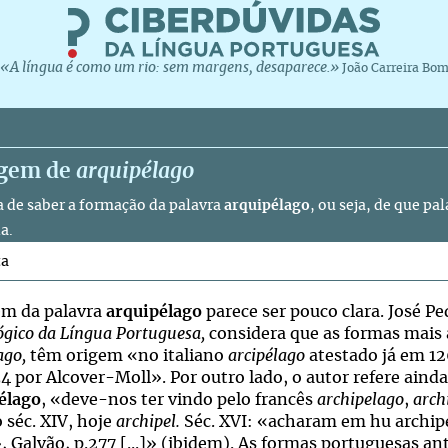
«A língua é como um rio: sem margens, desaparece.»
João Carreira Bo
igem de
arquipélago
a de saber a formação da palavra
arquipélago
, ou seja, de que pal
a.
ta
em da palavra
arquipélago
parece ser pouco clara. José 
ógico da Língua Portuguesa,
considera que as formas mais
ago,
têm origem «no italiano
arcipélago
atestado já em 126
4 por Alcover-Moll». Por outro lado, o autor refere aind
élago
, «deve-nos ter vindo pelo francês
archipelago
,
arch
 séc. XIV, hoje
archipel.
Séc. XVI: «acharam em hu archip
, Galvão, p.277 [...]» (ibidem). As formas portuguesas an