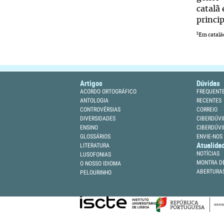
catalã
princi
1
Em catalã
Artigos
Dúvidas
ACORDO ORTOGRÁFICO
FREQUENT
ANTOLOGIA
RECENTES
CONTROVÉRSIAS
CORREIO
DIVERSIDADES
CIBERDÚVI
ENSINO
CIBERDÚVI
GLOSSÁRIOS
ENVIE-NOS
Atualida
LITERATURA
NOTÍCIAS
LUSOFONIAS
MONTRA DE
O NOSSO IDIOMA
ABERTURA
PELOURINHO