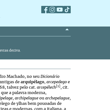
m
avras deriva.
Pedro Machado, no seu
Dicionário
 antigas de
arquipélago
,
arcepedego
e
[1]
8, talvez pelo cat.
arcepélech
, cit.
a que a palavra moderna,
ipelage
,
archipelague
ou
archepelague
,
elego de ylhas bem pouoadas de
tigas e modernas, com a italiana, a