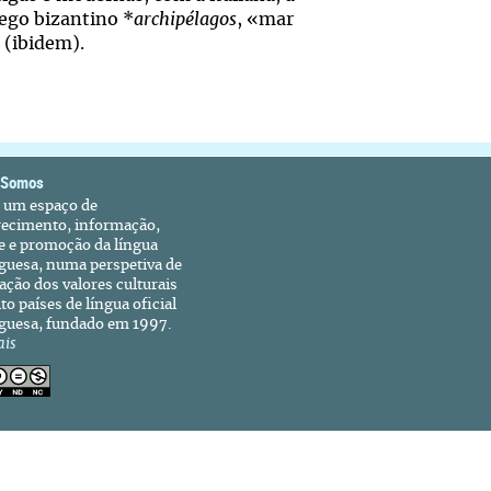
ego bizantino *
archipélagos
, «mar
 (ibidem).
 Somos
é um espaço de
recimento, informação,
e e promoção da língua
guesa, numa perspetiva de
ação dos valores culturais
to países de língua oficial
guesa, fundado em 1997.
ais