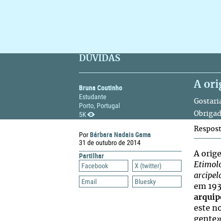
DÚVIDAS
A or
Bruna Coutinho
Estudante
Gostari
Porto, Portugal
5K
Obrigad
Respos
Bárbara Nadais Gama
Por
31 de outubro de 2014
A orig
Partilhar
Etimol
Facebook
X (twitter)
arcipel
Email
Bluesky
em 193
arquip
este no
gente»