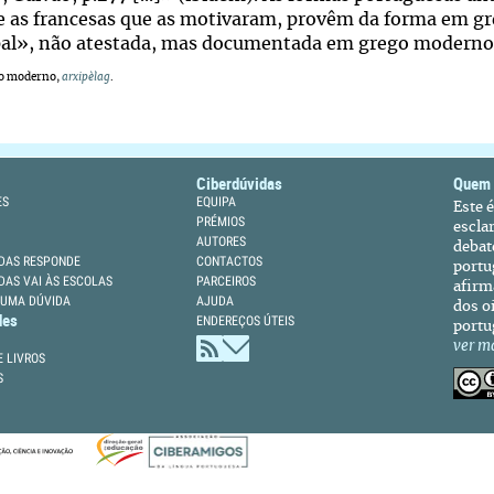
 e as francesas que as motivaram, provêm da forma em gr
pal», não atestada, mas documentada em grego moderno
o moderno,
arxipèlag
.
Ciberdúvidas
Quem
ES
EQUIPA
Este 
PRÉMIOS
escla
AUTORES
debat
DAS RESPONDE
CONTACTOS
portu
DAS VAI ÀS ESCOLAS
PARCEIROS
afirm
 UMA DÚVIDA
AJUDA
dos oi
des
ENDEREÇOS ÚTEIS
portu
ver m
 LIVROS
S