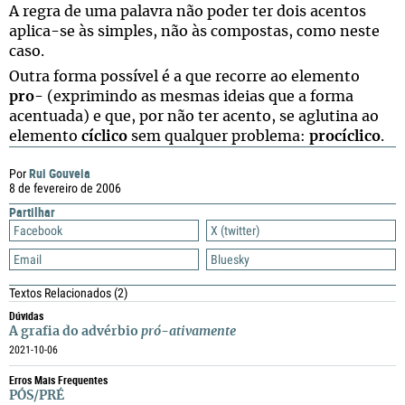
A regra de uma palavra não poder ter dois acentos
aplica-se às simples, não às compostas, como neste
caso.
Outra forma possível é a que recorre ao elemento
pro
- (exprimindo as mesmas ideias que a forma
acentuada) e que, por não ter acento, se aglutina ao
elemento
cíclico
sem qualquer problema:
procíclico
.
Rui Gouveia
Por
8 de fevereiro de 2006
Partilhar
Facebook
X (twitter)
Email
Bluesky
Textos Relacionados
(2)
Dúvidas
A grafia do advérbio
pró-ativamente
2021-10-06
Erros Mais Frequentes
PÓS/PRÉ