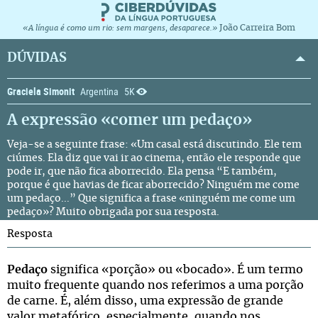
João Carreira Bom
«A língua é como um rio: sem margens, desaparece.»
DÚVIDAS
Graciela Simonit
Argentina
5K
A expressão «comer um pedaço»
Veja-se a seguinte frase: «Um casal está discutindo. Ele tem
ciúmes. Ela diz que vai ir ao cinema, então ele responde que
pode ir, que não fica aborrecido. Ela pensa “E também,
porque é que havias de ficar aborrecido? Ninguém me come
um pedaço...” Que significa a frase «ninguém me come um
pedaço»? Muito obrigada por sua resposta.
Resposta
Pedaço
significa «porção» ou «bocado». É um termo
muito frequente quando nos referimos a uma porção
de carne. É, além disso, uma expressão de grande
valor metafórico, especialmente, quando nos