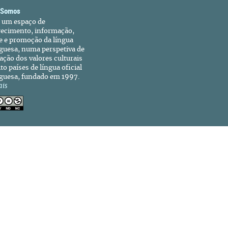
 Somos
é um espaço de
recimento, informação,
e e promoção da língua
guesa, numa perspetiva de
ação dos valores culturais
to países de língua oficial
guesa, fundado em 1997.
ais