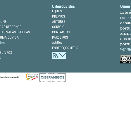
Ciberdúvidas
Quem
ES
EQUIPA
Este 
PRÉMIOS
escla
MUNS
AUTORES
debat
DAS RESPONDE
CORREIO
portu
DAS VAI ÀS ESCOLAS
CONTACTOS
afirm
 UMA DÚVIDA
PARCEIROS
dos oi
des
AJUDA
portu
ENDEREÇOS ÚTEIS
ver m
 LIVROS
S