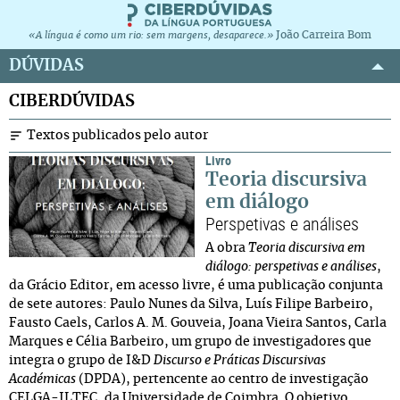
João Carreira Bom
«A língua é como um rio: sem margens, desaparece.»
DÚVIDAS
CIBERDÚVIDAS
Textos publicados pelo autor
Livro
Teoria discursiva
em diálogo
Perspetivas e análises
A obra
Teoria discursiva em
diálogo: perspetivas e análises
,
da Grácio Editor, em acesso livre, é uma publicação conjunta
de sete autores: Paulo Nunes da Silva, Luís Filipe Barbeiro,
Fausto Caels, Carlos A. M. Gouveia, Joana Vieira Santos, Carla
Marques e Célia Barbeiro, um grupo de investigadores que
integra o grupo de I&D
Discurso e Práticas Discursivas
Académicas
(DPDA), pertencente ao centro de investigação
CELGA-ILTEC, da Universidade de Coimbra. O objetivo