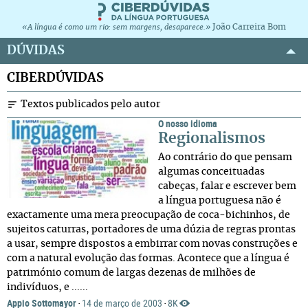
João Carreira Bom
«A língua é como um rio: sem margens, desaparece.»
DÚVIDAS
CIBERDÚVIDAS
Textos publicados pelo autor
O nosso idioma
Regionalismos
Ao contrário do que pensam
algumas conceituadas
cabeças, falar e escrever bem
a língua portuguesa não é
exactamente uma mera preocupação de coca-bichinhos, de
sujeitos caturras, portadores de uma dúzia de regras prontas
a usar, sempre dispostos a embirrar com novas construções e
com a natural evolução das formas. Acontece que a língua é
património comum de largas dezenas de milhões de
indivíduos, e ......
Appio Sottomayor
14 de março de 2003
8K
·
·