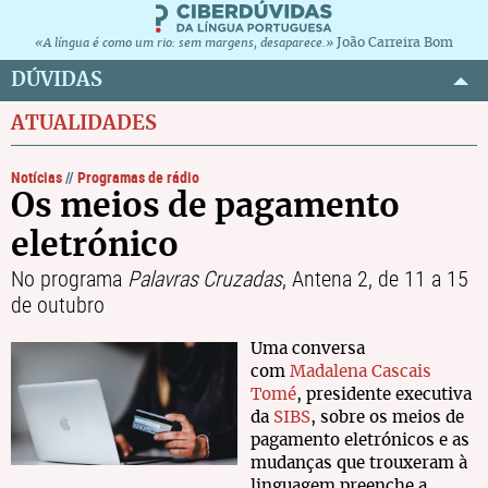
João Carreira Bom
«A língua é como um rio: sem margens, desaparece.»
DÚVIDAS
ATUALIDADES
Notícias
//
Programas de rádio
Os meios de pagamento
eletrónico
No programa
Palavras Cruzadas
, Antena 2, de 11 a 15
de outubro
Uma conversa
com
Madalena Cascais
Tomé
, presidente executiva
da
SIBS
, sobre os meios de
pagamento eletrónicos e as
mudanças que trouxeram à
linguagem preenche a