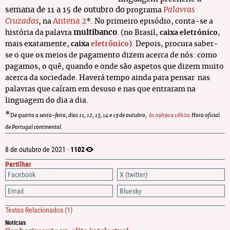
semana de 11 a 15 de outubro do
Palavras
programa
Cruzadas
Antena 2
, na
*
. No primeiro episódio, conta-se a
multibanco
história da palavra
. (no Brasil,
caixa eletrónico
,
mais exatamente,
caixa
eletrônico
). Depois, procura saber-
se o que os meios de pagamento dizem acerca de nós: como
pagamos, o quê, quando e onde são aspetos que dizem muito
acerca da sociedade. Haverá tempo ainda para pensar nas
palavras que caíram em desuso e nas que entraram na
linguagem do dia a dia.
*
D
e quarta a sexta-feira, dias 11, 12, 13, 14 e 15 de outubro,
às 09h50 e 18h20
. Hora oficial
de Portugal continental.
1102
8 de outubro de 2021 ·
Partilhar
Facebook
X (twitter)
Email
Bluesky
Textos Relacionados
(1)
Notícias