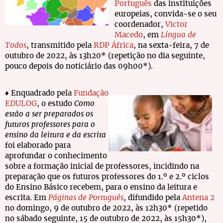
Português
das instituições
europeias, convida-se o seu
coordenador,
Victor
Macedo
, em
Língua de
Todos
, transmitido pela
RDP África
, na sexta-feira, 7 de
outubro de 2022, às 13h20* (repetição no dia seguinte,
pouco depois do noticiário das 09h00*).
♦ Enquadrado pela
Fundação
EDULOG
, o estudo
Como
estão a ser preparados os
futuros professores para o
ensino da leitura e da escrita
foi elaborado para
aprofundar o conhecimento
sobre a formação inicial de professores, incidindo na
preparação que os futuros professores do 1.º e 2.º ciclos
do Ensino Básico recebem, para o ensino da leitura e
escrita. Em
Páginas de Português
, difundido pela
Antena 2
no domingo, 9 de outubro de 2022, às 12h30* (repetido
no sábado seguinte, 15 de outubro de 2022, às 15h30*),