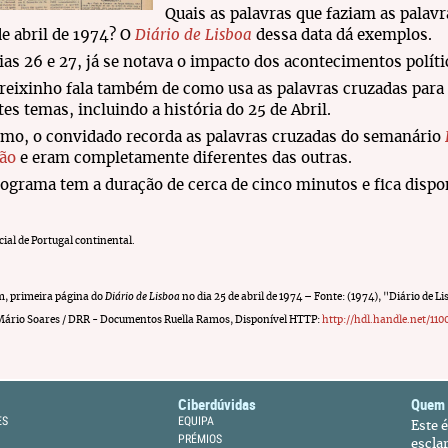
Quais as palavras que faziam as palavr
de abril de 1974? O
Diário de Lisboa
dessa data dá exemplos.
ias 26 e 27, já se notava o impacto dos acontecimentos políti
reixinho fala também de como usa as palavras cruzadas para 
tes temas, incluindo a história do 25 de Abril.
imo, o convidado recorda as palavras cruzadas do semanário
ão
e eram completamente diferentes das outras.
ograma tem a duração de cerca de cinco minutos e fica dispo
cial de Portugal continental.
, primeira página do
Diário de Lisboa
no dia 25 de abril de 1974 – Fonte: (1974), "Diário de Li
ário Soares / DRR - Documentos Ruella Ramos, Disponível HTTP:
http://hdl.handle.net/1
Ciberdúvidas
Quem
ES
EQUIPA
Este 
PRÉMIOS
escla