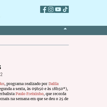
m
s
 2
das
, programa realizado por
Dalila
egunda a sexta, às 09h50 e às 18h50*),
erbalista
Paulo Freixinho
, que recorda
ornais na semana em que se deu o 25 de