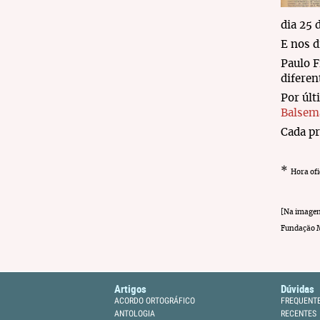
dia 25 
E nos d
Paulo F
diferen
Por últ
Balsem
Cada pr
*
Hora ofi
[Na imagem
Fundação M
Artigos
Dúvidas
ACORDO ORTOGRÁFICO
FREQUENT
ANTOLOGIA
RECENTES