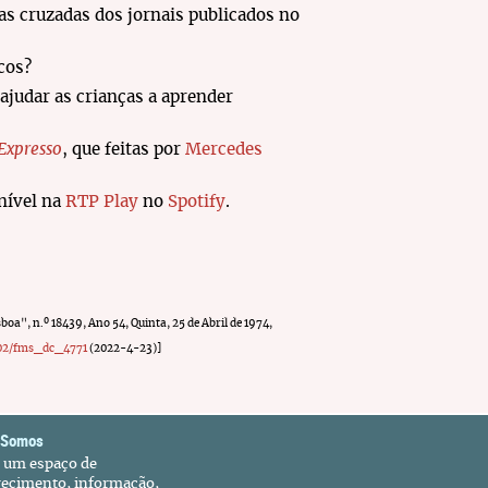
as cruzadas dos jornais publicados no
cos?
ajudar as crianças a aprender
Expresso
, que feitas por
Mercedes
nível na
RTP Play
no
Spotify
.
sboa", n.º 18439, Ano 54, Quinta, 25 de Abril de 1974,
1002/fms_dc_4771
(2022-4-23)]
 Somos
é um espaço de
recimento, informação,