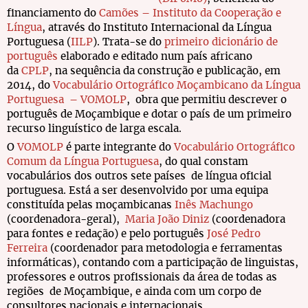
financiamento do
Camões – Instituto da Cooperação e
Língua
, através do Instituto Internacional da Língua
Portuguesa (
IILP
). Trata-se do
primeiro dicionário de
português
elaborado e editado num país africano
da
CPLP
, na sequência da construção e publicação, em
2014, do
Vocabulário Ortográfico Moçambicano da Língua
Portuguesa – VOMOLP
, obra que permitiu descrever o
português de Moçambique e dotar o país de um primeiro
recurso linguístico de larga escala.
O
VOMOLP
é parte integrante do
Vocabulário Ortográfico
Comum da Língua Portuguesa
, do qual constam
vocabulários dos outros sete países de língua oficial
portuguesa. Está a ser desenvolvido por uma equipa
constituída pelas moçambicanas
Inês Machungo
(coordenadora-geral),
Maria João Diniz
(coordenadora
para fontes e redação) e pelo português
José Pedro
Ferreira
(coordenador para metodologia e ferramentas
informáticas), contando com a participação de linguistas,
professores e outros profissionais da área de todas as
regiões de Moçambique, e ainda com um corpo de
consultores nacionais e internacionais.