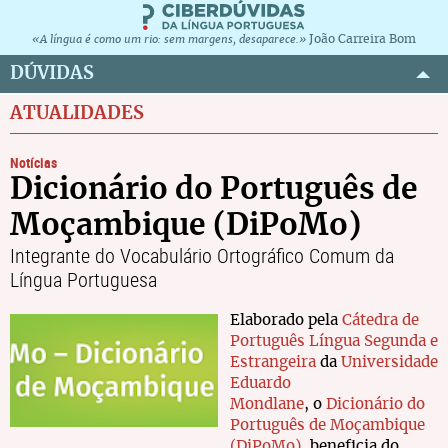
João Carreira Bom
«A língua é como um rio: sem margens, desaparece.»
DÚVIDAS
ATUALIDADES
Notícias
Dicionário do Português de
Moçambique (DiPoMo)
Integrante do Vocabulário Ortográfico Comum da
Língua Portuguesa
Elaborado pela
Cátedra de
Português Língua Segunda e
Estrangeira
da
Universidade
Eduardo
Mondlane
, o
Dicionário do
Português de Moçambique
(DiPoMo)
, beneficia do