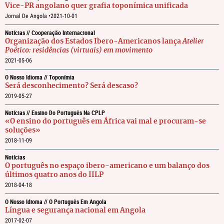
Vice-PR angolano quer grafia toponímica unificada
Jornal De Angola •
2021-10-01
Notícias // Cooperação Internacional
Organização dos Estados Ibero-Americanos lança
Atelier
Poético: residências (virtuais) em movimento
2021-05-06
O Nosso Idioma // Toponímia
Será desconhecimento? Será descaso?
2019-05-27
Notícias // Ensino Do Português Na CPLP
«O ensino do português em África vai mal e procuram-se
soluções»
2018-11-09
Notícias
O português no espaço ibero-americano e um balanço dos
últimos quatro anos do IILP
2018-04-18
O Nosso Idioma // O Português Em Angola
Língua e segurança nacional em Angola
2017-02-07