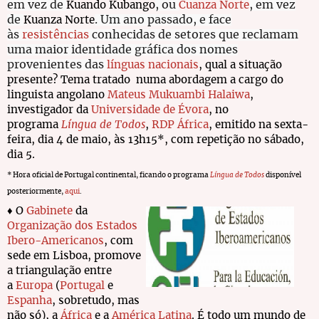
em vez de
, ou
, em vez
Kuando Kubango
Cuanza Norte
de
. Um ano passado, e face
Kuanza Norte
às
resistências
conhecidas de setores que reclamam
uma maior identidade gráfica dos nomes
provenientes das
línguas nacionais
, qual a situação
presente? Tema tratado numa abordagem a cargo do
linguista angolano
Mateus Mukuambi Halaiwa
,
investigador da
Universidade de Évora
, no
programa
Língua de Todos
,
RDP África
, emitido na sexta-
feira, dia 4 de maio, às 13h15*, com repetição no sábado,
dia 5.
* Hora oficial de Portugal continental, ficando o programa
Língua de Todos
disponível
posteriormente,
aqui
.
♦ O
Gabinete
da
Organização dos Estados
Ibero-Americanos
, com
sede em Lisboa, promove
a triangulação entre
a
Europa
(
Portugal
e
Espanha
, sobretudo, mas
não só), a
África
e a
América Latina
. É todo um mundo de