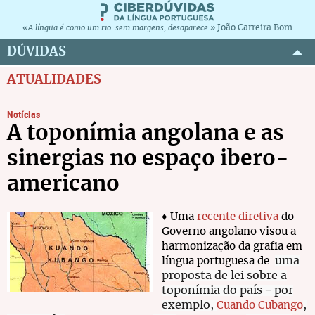
João Carreira Bom
«A língua é como um rio: sem margens, desaparece.»
DÚVIDAS
ATUALIDADES
Notícias
A toponímia angolana e as
sinergias no espaço ibero-
americano
♦ Uma
recente diretiva
do
Governo angolano visou a
harmonização da grafia em
uma
língua portuguesa de
proposta de lei sobre a
toponímia do país − por
exemplo,
,
Cuando Cubango