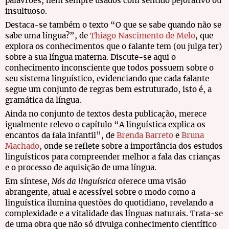
palavrões, nem sempre usados com sentido pejorativo ou
insultuoso.
Destaca-se também o texto “O que se sabe quando não se
sabe uma língua?”, de
Thiago Nascimento de Melo
, que
explora os conhecimentos que o falante tem (ou julga ter)
sobre a sua língua materna. Discute-se aqui o
conhecimento inconsciente que todos possuem sobre o
seu sistema linguístico, evidenciando que cada falante
segue um conjunto de regras bem estruturado, isto é, a
gramática da língua.
Ainda no conjunto de textos desta publicação, merece
igualmente relevo o capítulo “A linguística explica os
encantos da fala infantil”, de
Brenda Barreto
e
Bruna
Machado
, onde se reflete sobre a importância dos estudos
linguísticos para compreender melhor a fala das crianças
e o processo de aquisição de uma língua.
Em síntese,
Nós da linguística
oferece uma visão
abrangente, atual e acessível sobre o modo como a
linguística ilumina questões do quotidiano, revelando a
complexidade e a vitalidade das línguas naturais. Trata‑se
de uma obra que não só divulga conhecimento científico