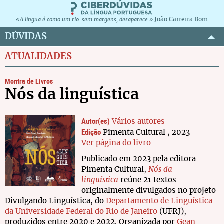
João Carreira Bom
«A língua é como um rio: sem margens, desaparece.»
DÚVIDAS
ATUALIDADES
Montra de Livros
Nós da linguística
Autor(es)
Vários autores
Edição
Pimenta Cultural , 2023
Ver página do livro
Publicado em 2023 pela editora
Pimenta Cultural,
Nós da
linguística
reúne 21 textos
originalmente divulgados no projeto
Divulgando Linguística, do
Departamento de Linguística
da Universidade Federal do Rio de Janeiro
(UFRJ),
produzidos entre 2020 e 2022. Organizada por
Gean