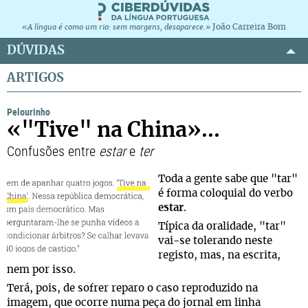
João Carreira Bom
«A língua é como um rio: sem margens, desaparece.»
DÚVIDAS
ARTIGOS
Pelourinho
«"Tive" na China»...
Confusões entre
estar
e
ter
Toda a gente sabe que "tar"
é forma coloquial do verbo
estar
.
Típica da oralidade, "tar"
vai-se tolerando neste
registo, mas, na escrita,
nem por isso.
Terá, pois, de sofrer reparo o caso reproduzido na
imagem, que ocorre numa peça do jornal em linha